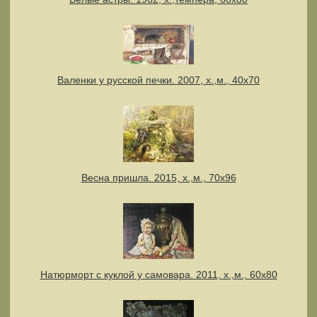
Валенки у русской печки. 2007, х.,м., 40х70
Весна пришла. 2015, х.,м., 70х96
Натюрморт с куклой у самовара. 2011, х.,м., 60х80