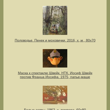
Половодье. Пенек и моховички. 2016, х.,м., 80х70
Маска к спектаклю Швейк. НТК. Иосиф Швейк
против Франца Иосифа. 1975, папье-маше
Белые астры. 1962, х.,темпера, 60х80