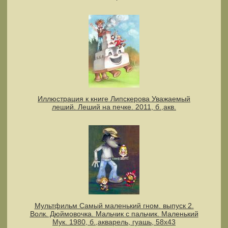
Иллюстрация к книге Липскерова Уважаемый
леший. Леший на печке. 2011, б.,акв.
Мультфильм Самый маленький гном. выпуск 2.
Волк. Дюймовочка. Мальчик с пальчик. Маленький
Мук. 1980, б.,акварель, гуашь, 58х43