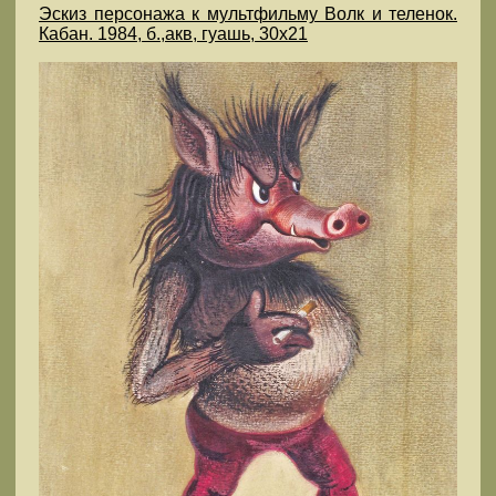
Эскиз персонажа к мультфильму Волк и теленок.
Кабан. 1984, б.,акв, гуашь, 30х21