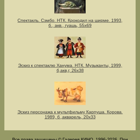
Спектакль. Сэмбо. НТК. Крокодил на ширме. 1993,
б., акв., гуашь, 55х69
Эскиз к спектаклю Ханума. НТК. Музыканты, 1999,
б,акв,г, 26х38
Эскиз персонажа к мультфильму Карпуша. Корова.
1989, б.,акварель, 20х33
Все права защищены © Галерея КИНО, 1996-2026. При