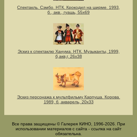
Спектакль. Сэмбо. НТК. Крокодил на ширме. 1993,
б., акв., гуашь, 55х69
Эскиз к спектаклю Ханума. НТК. Музыканты, 1999,
б,акв,г, 26х38
Эскиз персонажа к мультфильму Карпуша. Корова.
1989, б.,акварель, 20х33
Все права защищены © Галерея КИНО, 1996-2026. При
использовании материалов с сайта - ссылка на сайт
обязательна.