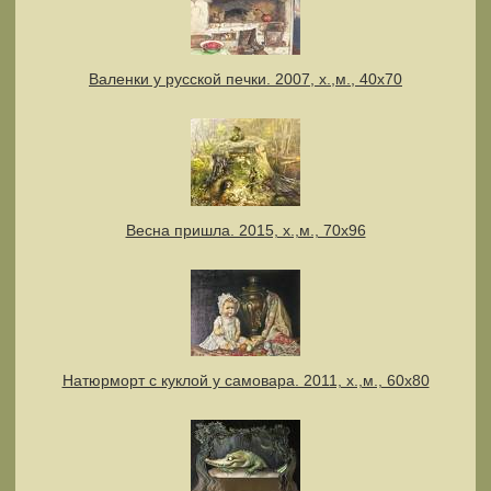
Валенки у русской печки. 2007, х.,м., 40х70
Весна пришла. 2015, х.,м., 70х96
Натюрморт с куклой у самовара. 2011, х.,м., 60х80