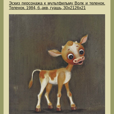
Эскиз персонажа к мультфильму Волк и теленок.
Теленок. 1984, б.,акв, гуашь, 30х2126х21