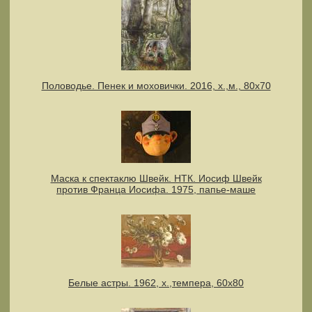
Половодье. Пенек и моховички. 2016, х.,м., 80х70
Маска к спектаклю Швейк. НТК. Иосиф Швейк
против Франца Иосифа. 1975, папье-маше
Белые астры. 1962, х.,темпера, 60х80