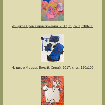
Из цикла Время приключений. 2017, х., см.т., 100х80
Из цикла Формы. Белый. Синий. 2017, х.,м., 120х100