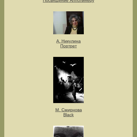
Посвящение Апполинеру
А. Никулина
Портрет
М. Смирнова
Black