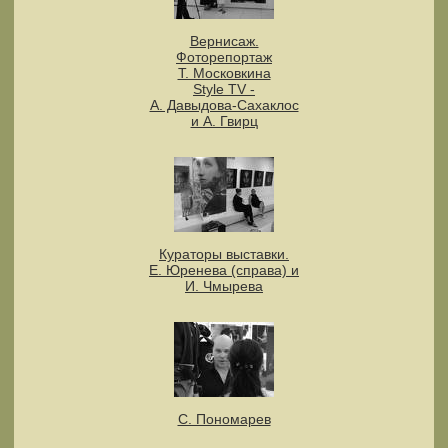
Вернисаж.
Фоторепортаж
Т. Московкина
Style TV -
А. Давыдова-Сахаклос
и А. Гвирц
Кураторы выставки.
Е. Юренева (справа) и
И. Чмырева
С. Пономарев