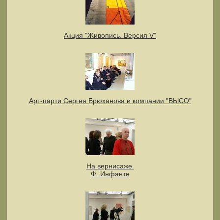
Акция "Живопись. Версия V"
Арт-парти Сергея Брюханова и компании "ВЫСО"
На вернисаже.
Ф. Инфанте