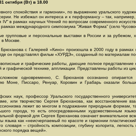
1 октября (Вт) в 18.00
евного спокойствия и гармонии», по выражению уральского художн
серии. Не избежал он интереса и к перформансу – так, например,
я IV" в рамках научных Чтений по вопросам современного искусств
" в рамках международного симпозиума "Живая Форма" (село Чусовое
е групповые и персональные выставки в России и за рубежом, 
 в Москве.
 Брюханова с Галереей «Кино» произошла в 2000 году в рамках к
где он представлял фильм «ХУРДЭ», созданный по материалам пое
вописные и графические работы, дающие полное представление о
 и графической технике, аппликации. Представлены работы из цикл
 сложном одновременно, С. Брюханов осознанно опирается 
ию Моне, Писсаро, Ренуар, Коровин и Грабарь оказали боль
ских наук, профессор Уральского государственного университе
зме, или творчество Сергея Брюханова, как восстановление вз
ессионизма лежит во многом в подражании природным формам, т
ьшого города, то есть опосредованными художественным язы
зуальной формой для Сергея Брюханова означает внимательное всм
ты языка как «неисчерпаемый по красоте и гармонии пластический
го словаря – стройность композиции, глубину колорита, легкость
еского порядка вещей».