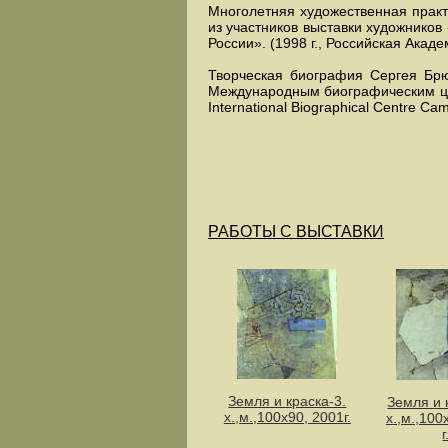
Многолетняя художественная практ
из участников выставки художников
России». (1998 г., Российская Акад
Творческая биография Сергея Брю
Международным биографическим ц
International Biographical Centre Ca
РАБОТЫ С ВЫСТАВКИ
Земля и краска-3.
Земля и 
х.,м.,100х90, 2001г.
х.,м.,100
г