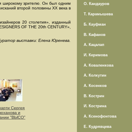
 и широкому зрителю. Он был одним
О. Кандауров
 исканий второй половины ХХ века в
Т. Карамышева
изайнеров 20 столетия», изданный
Б. Кауфман
DESIGNERS OF THE 20th CENTURY»,
В. Кафанов
Куратор выставки: Елена Юренева.
А. Кацалап
И. Керимова
А. Коваленкова
А. Колкутин
А. Косенков
В. Кострин
И. Кострина
парти Сергея
юханова и
А. Ксенофонтова
ании "ВЫСО"
Е. Кудрявцева