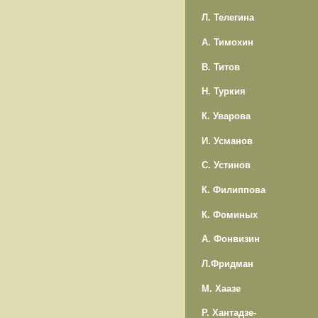
Л. Телегина
А. Тимохин
В. Титов
Н. Туркия
К. Уварова
И. Усманов
С. Устинов
К. Филиппова
К. Фоминых
А. Фонвизин
Л.Фридман
М. Хаазе
Р. Хантадзе-