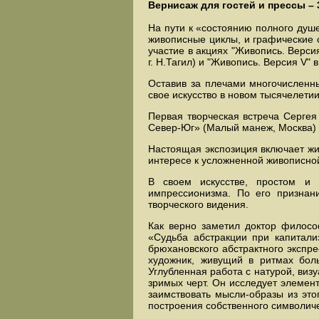
Вернисаж для гостей и прессы – 3
На пути к «состоянию полного душ
живописные циклы, и графические 
участие в акциях "Живопись. Верси
г. Н.Тагил) и "Живопись. Версия V
Оставив за плечами многочисленны
свое искусство в новом тысячелетии
Первая творческая встреча Сергея
Север-Юг» (Малый манеж, Москва) 
Настоящая экспозиция включает жи
интересе к усложненной живописной
В своем искусстве, простом и
импрессионизма. По его признан
творческого видения.
Как верно заметил доктор философ
«Судьба абстракции при капитали
брюхановского абстрактного экспр
художник, живущий в ритмах бол
Углубленная работа с натурой, ви
зримых черт. Он исследует элемен
заимствовать мысли-образы из это
построения собственного символич