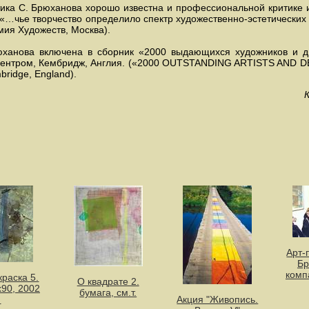
ика С. Брюханова хорошо известна и профессиональной критике
 «…чье творчество определило спектр художественно-эстетических
емия Художеств, Москва).
ханова включена в сборник «2000 выдающихся художников и д
ентром, Кембридж, Англия. («2000 OUTSTANDING ARTISTS AND 
mbridge, England).
Арт-
Бр
комп
краска 5.
О квадрате 2.
х90, 2002
бумага, см.т.
.
Акция "Живопись.