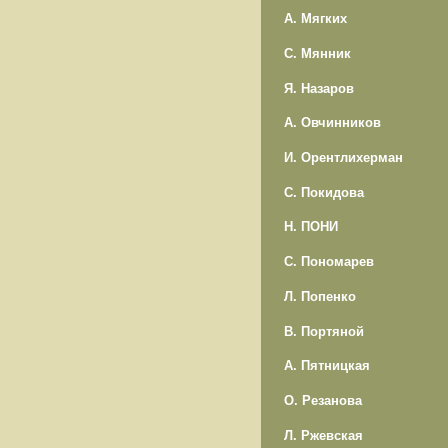
А. Мягких
С. Мянник
Я. Назаров
А. Овчинников
И. Орентлихерман
С. Покидова
Н. ПОНИ
С. Пономарев
Л. Попенко
В. Портяной
А. Пятницкая
О. Резанова
Л. Ржевская