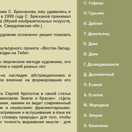
С. Гофман
ика С. Брюханова, ему удавались и
Н. Гурьева
 в 1999 году С. Брюханов принимал
а (Музей изобразительных искусств,
И. Дайлин
, Свердловская обл.).
Т. Данильянц
художник осознанно решил показать
К. Даян
ультурного проекта «Восток-Запад-
здки на Тибет.
В. Даян
 творческом методе художника, его
Г. Доленджашвили
ов и серий разных лет.
Д. Дыховичный
на наследие абстракционизма и
шое влияние на формирование его
Л. Есакия
та Сергей Кропотов в своей статье
А. Есипов
аимосвязи Земли и Краски»: «Цель
аким, какими их видит современный
М. Жерядина
ком и неумолимо фрагментарными.
атривание и вслушивание в язык ее
А. Зверев
 словарь природы» для того, чтобы
 и точность выражения мысли - для
А. Казаченко