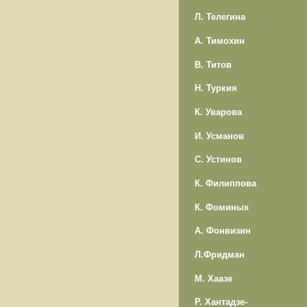
Л. Телегина
А. Тимохин
В. Титов
Н. Туркия
К. Уварова
И. Усманов
С. Устинов
К. Филиппова
К. Фоминых
А. Фонвизин
Л.Фридман
М. Хаазе
Р. Хантадзе-