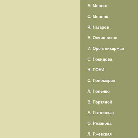
А. Мягких
С. Мянник
Я. Назаров
А. Овчинников
И. Орентлихерман
С. Покидова
Н. ПОНИ
С. Пономарев
Л. Попенко
В. Портяной
А. Пятницкая
О. Резанова
Л. Ржевская