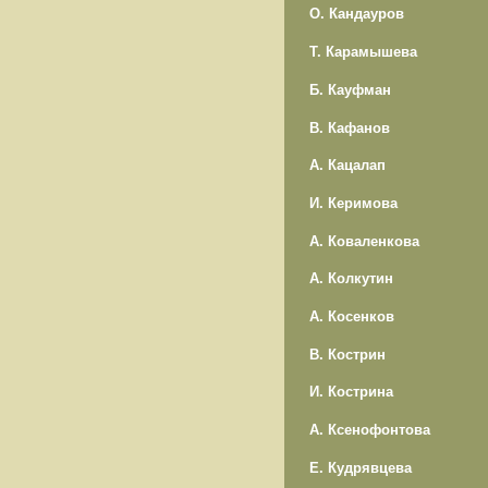
О. Кандауров
Т. Карамышева
Б. Кауфман
В. Кафанов
А. Кацалап
И. Керимова
А. Коваленкова
А. Колкутин
А. Косенков
В. Кострин
И. Кострина
А. Ксенофонтова
Е. Кудрявцева