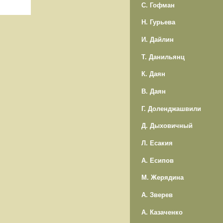
С. Гофман
Н. Гурьева
И. Дайлин
Т. Данильянц
К. Даян
В. Даян
Г. Доленджашвили
Д. Дыховичный
Л. Есакия
А. Есипов
М. Жерядина
А. Зверев
А. Казаченко