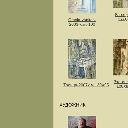
Взгляд
х.м.
Omnia-vanitas-
2003-х.м.-100
Это-он
Троица-2007х.м.130Х95
100Х8
ХУДОЖНИК