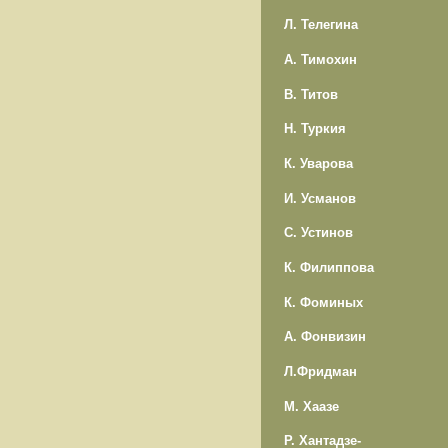
Л. Телегина
А. Тимохин
В. Титов
Н. Туркия
К. Уварова
И. Усманов
С. Устинов
К. Филиппова
К. Фоминых
А. Фонвизин
Л.Фридман
М. Хаазе
Р. Хантадзе-