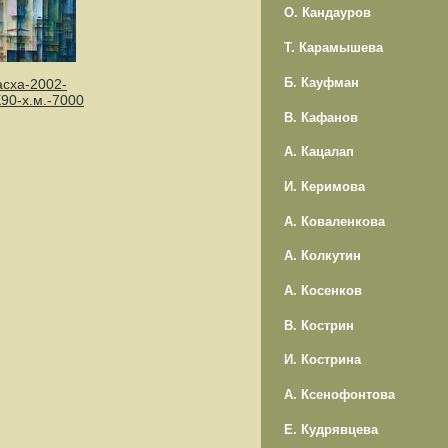
О. Кандауров
Т. Карамышева
Б. Кауфман
сха-2002-
90-х.м.-7000
В. Кафанов
А. Кацалап
И. Керимова
А. Коваленкова
А. Колкутин
А. Косенков
В. Кострин
И. Кострина
А. Ксенофонтова
Е. Кудрявцева