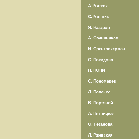
А. Мягких
С. Мянник
Я. Назаров
А. Овчинников
И. Орентлихерман
С. Покидова
Н. ПОНИ
С. Пономарев
Л. Попенко
В. Портяной
А. Пятницкая
О. Резанова
Л. Ржевская