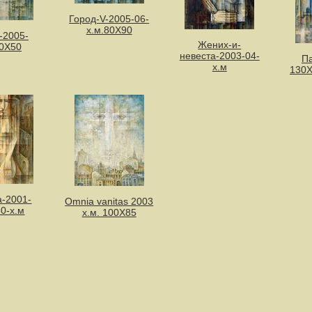
Город-V-2005-06-
х.м.80Х90
-2005-
Жених-и-
60Х50
невеста-2003-04-
Па
х.м
130Х
а-2001-
Omnia vanitas 2003
0-х.м
х.м. 100Х85