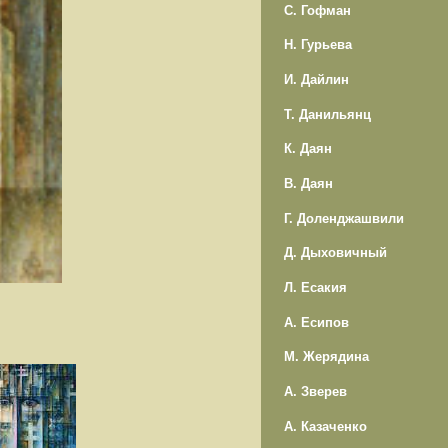
С. Гофман
Н. Гурьева
И. Дайлин
Т. Данильянц
К. Даян
В. Даян
Г. Доленджашвили
Д. Дыховичный
Л. Есакия
А. Есипов
М. Жерядина
А. Зверев
А. Казаченко