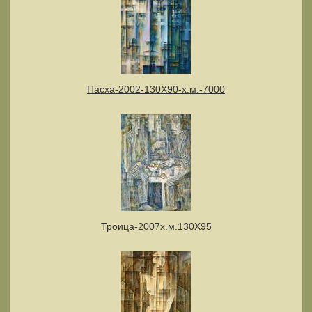
Пасха-2002-130Х90-х.м.-7000
Троица-2007х.м.130Х95