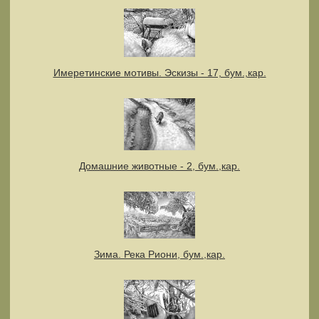
Имеретинские мотивы. Эскизы - 17, бум.,кар.
Домашние животные - 2, бум.,кар.
Зима. Река Риони, бум.,кар.