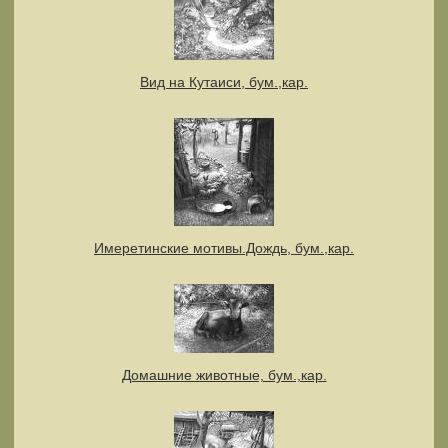
Вид на Кутаиси, бум.,кар.
Имеретинские мотивы.Дождь, бум.,кар.
Домашние животные, бум.,кар.