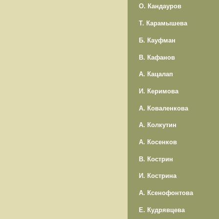
О. Кандауров
Т. Карамышева
Б. Кауфман
В. Кафанов
А. Кацалап
И. Керимова
А. Коваленкова
А. Колкутин
А. Косенков
В. Кострин
И. Кострина
А. Ксенофонтова
Е. Кудрявцева