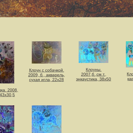
Клоуны.
Клоун с собачкой.
Кл
2007,б.,см.т.,
2009, б., акварель,
ка
энкаустика, 38х50
сухая игла, 22х28
ка. 2008,
, 43х30,5