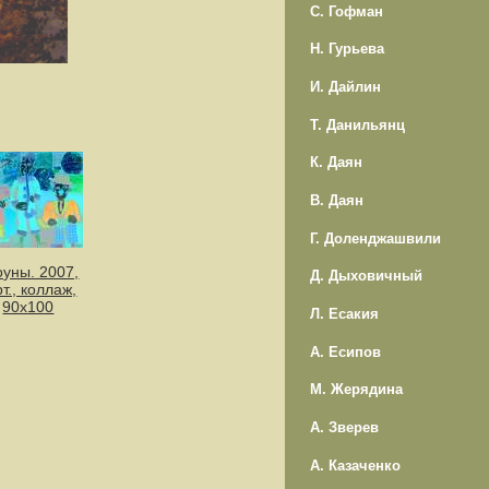
С. Гофман
Н. Гурьева
И. Дайлин
Т. Данильянц
К. Даян
В. Даян
Г. Доленджашвили
оуны. 2007,
Д. Дыховичный
рт., коллаж,
90х100
Л. Есакия
А. Есипов
М. Жерядина
А. Зверев
А. Казаченко