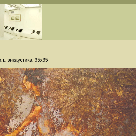
.т., энкаустика, 35х35