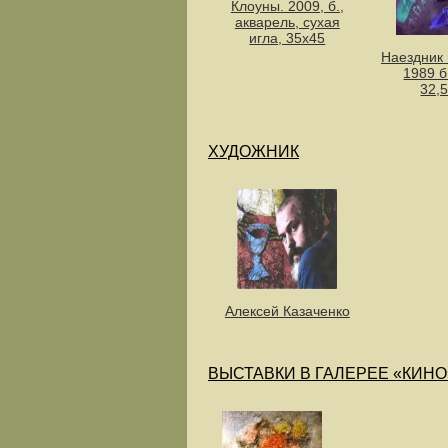
Клоуны. 2009, б.,
акварель, сухая
игла, 35х45
Наездник 
1989 б.
32,
ХУДОЖНИК
Алексей Казаченко
ВЫСТАВКИ В ГАЛЕРЕЕ «КИНО