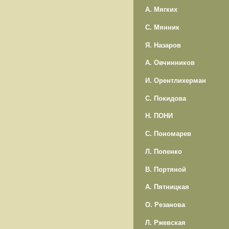
А. Мягких
С. Мянник
Я. Назаров
А. Овчинников
И. Орентлихерман
С. Покидова
Н. ПОНИ
С. Пономарев
Л. Попенко
В. Портяной
А. Пятницкая
О. Резанова
Л. Ржевская