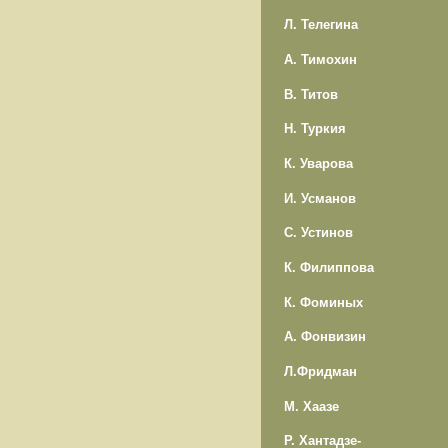
Л. Телегина
А. Тимохин
В. Титов
Н. Туркия
К. Уварова
И. Усманов
С. Устинов
К. Филиппова
К. Фоминых
А. Фонвизин
Л.Фридман
М. Хаазе
Р. Хантадзе-