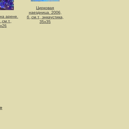
Цирковая
наездница. 2006,
на арене.
б.,см.т., энкаустика,
,см.т.,
35х35
5х26
»