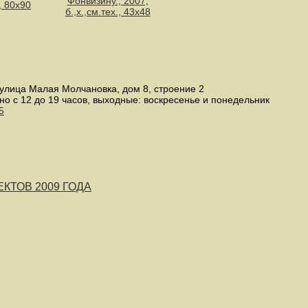
Фонвизину., 2007,
, 80х90
б.,х.,см.тех., 43х48
улица Малая Молчановка, дом 8, строение 2
но с 12 до 19 часов, выходные: воскресенье и понедельник
5
КТОВ 2009 ГОДА