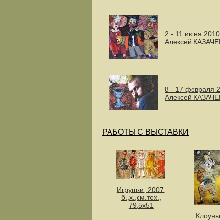
2 - 11 июня 2010
Алексей КАЗАЧЕ
8 - 17 февраля 
Алексей КАЗАЧ
РАБОТЫ С ВЫСТАВКИ
Игрушки, 2007,
б.,х.,см.тех.,
79,5х51
Клоуны