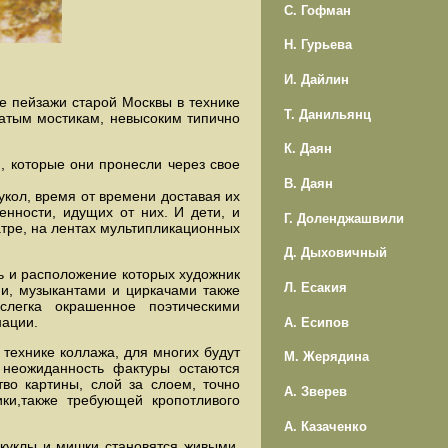
С. Гофман
Н. Гурьева
И. Дайлин
е пейзажи старой Москвы в технике
Т. Данильянц
батым мостикам, невысоким типично
К. Даян
, которые они пронесли через свое
В. Даян
укол, время от времени доставая их
енности, идущих от них. И дети, и
Г. Доленджашвили
атре, на лентах мультипликационных
Д. Дыховичный
ь и расположение которых художник
Л. Есакия
и, музыкантами и циркачами также
 слегка окрашенное поэтическими
нации.
А. Есипов
технике коллажа, для многих будут
М. Жерядина
, неожиданность фактуры остаются
во картины, слой за слоем, точно
А. Зверев
ки,также требующей кропотливого
А. Казаченко
 куклы и мишки становятся живыми.