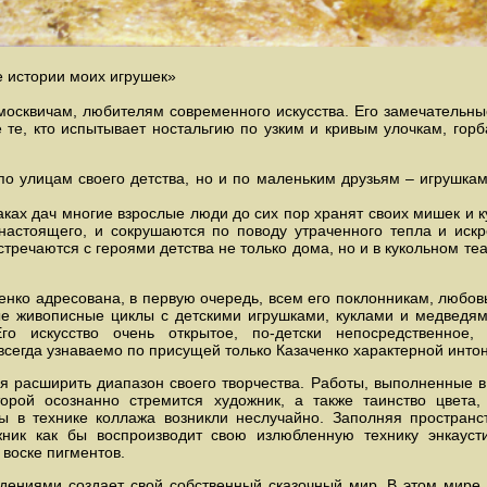
истории моих игрушек»
москвичам, любителям современного искусства. Его замечательны
е те, кто испытывает ностальгию по узким и кривым улочкам, гор
по улицам своего детства, но и по маленьким друзьям – игрушкам
даках дач многие взрослые люди до сих пор хранят своих мишек и к
астоящего, и сокрушаются по поводу утраченного тепла и искр
стречаются с героями детства не только дома, но и в кукольном те
енко адресована, в первую очередь, всем его поклонникам, любов
ые живописные циклы с детскими игрушками, куклами и медведям
го искусство очень открытое, по-детски непосредственное,
сегда узнаваемо по присущей только Казаченко характерной инто
я расширить диапазон своего творчества. Работы, выполненные в 
орой осознанно стремится художник, а также таинство цвета
ы в технике коллажа возникли неслучайно. Заполняя пространст
ник как бы воспроизводит свою излюбленную технику энкаусти
воске пигментов.
дениями создает свой собственный сказочный мир. В этом мире