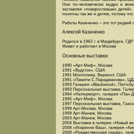
Они по-человечески мудро и вним
заставляя «повзрослевших детей» 
понятны так же и детям, потому чт
Работы Казаченко – это тот редкий
Алексей Казаченко
Родился в 1962 г. в Магдебурге, ГДР
Живет и работает в Москве
Основные выставки:
1990 «Арт-Миф», Москва
1991 «Вудсток», США
1991 Монтплиер, Вермонт, США
1991 «Памяти С.Параджанова», ЦД
1993 Галерея «Blackwood», Питтсбу
1993 Персональная выставка. Гале
1994 «Натюрморт», галерея «Пан-Д
1995 «Арт-Миф», Москва
1997 Персональная выставка, Гааг
1999 Арт-Москва, Москва
1999 Арт-Манеж, Москва
2003 Арт-Манеж, Москва
2004 Выставка в галерее «Новый ве
2008 «Искренне Ваш», галерея «Ки
2008 «Рождественская сказка», гал