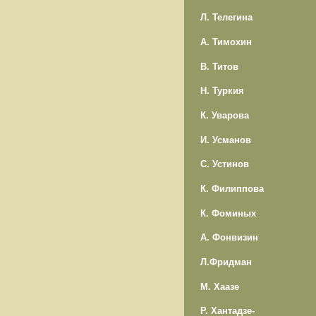
Л. Телегина
А. Тимохин
В. Титов
Н. Туркия
К. Уварова
И. Усманов
С. Устинов
К. Филиппова
К. Фоминых
А. Фонвизин
Л.Фридман
М. Хаазе
Р. Хантадзе-