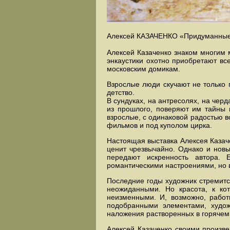
Алексей КАЗАЧЕНКО «Придуманные 
Алексей Казаченко знаком многим 
энкаустики охотно приобретают вс
московским домикам.
Взрослые люди скучают не только 
детство.
В сундуках, на антресолях, на чер
из прошлого, поверяют им тайны н
взрослые, с одинаковой радостью в
фильмов и под куполом цирка.
Настоящая выставка Алексея Казач
ценит чрезвычайно. Однако и нов
передают искренность автора. Е
романтическими настроениями, но в
Последние годы художник стремитс
неожиданными. Но красота, к кот
неизменными. И, возможно, работ
подобранными элементами, худож
наложения растворенных в горячем 
Алексей Казаченко своими произве