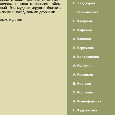
О. Кандауров
печаль, то свои маленькие тайны,
азий. Эти мудрые игрушки близки и
лизкими и закадычными друзьями.
Т. Карамышева
лым, и детям.
Б. Кауфман
В. Кафанов
А. Кацалап
И. Керимова
А. Коваленкова
А. Колкутин
А. Косенков
В. Кострин
И. Кострина
А. Ксенофонтова
Е. Кудрявцева