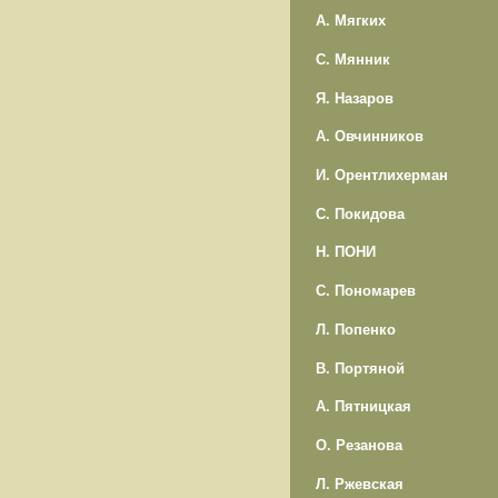
А. Мягких
С. Мянник
Я. Назаров
А. Овчинников
И. Орентлихерман
С. Покидова
Н. ПОНИ
С. Пономарев
Л. Попенко
В. Портяной
А. Пятницкая
О. Резанова
Л. Ржевская