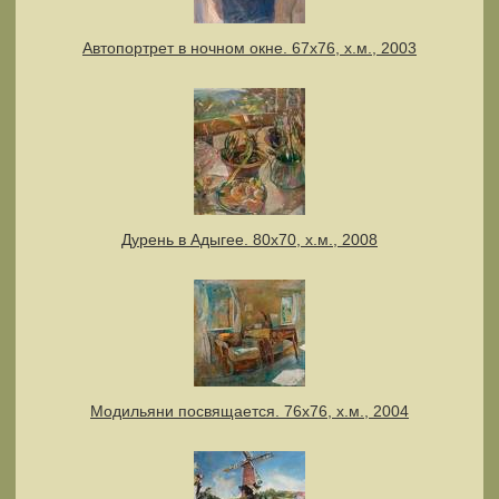
Автопортрет в ночном окне. 67х76, х.м., 2003
Дурень в Адыгее. 80х70, х.м., 2008
Модильяни посвящается. 76х76, х.м., 2004