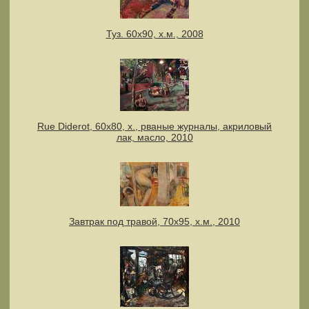
Туз. 60х90, х.м., 2008
Rue Diderot, 60х80, х., рваные журналы, акриловый
лак, масло, 2010
Завтрак под травой, 70х95, х.м., 2010