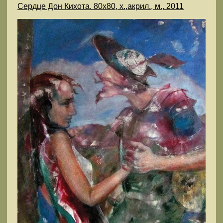
Сердце Дон Кихота. 80х80, х.,акрил., м., 2011