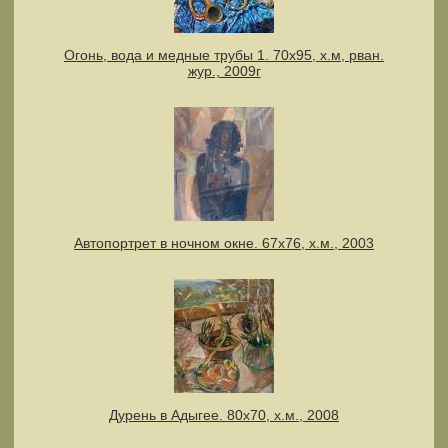
Огонь, вода и медные трубы 1. 70х95, х.м, рван.
жур., 2009г
Автопортрет в ночном окне. 67х76, х.м., 2003
Дурень в Адыгее. 80х70, х.м., 2008