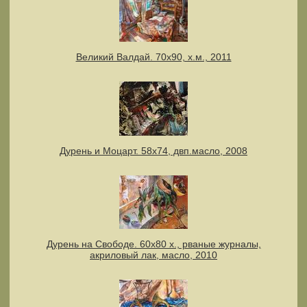
Великий Валдай. 70х90, х.м., 2011
Дурень и Моцарт. 58х74, двп.масло, 2008
Дурень на Свободе. 60х80 х., рваные журналы,
акриловый лак, масло, 2010