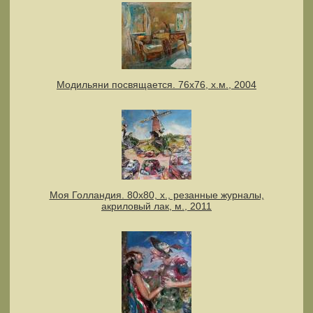
Модильяни посвящается. 76х76, х.м., 2004
Моя Голландия. 80х80, х., резанные журналы,
акриловый лак, м., 2011