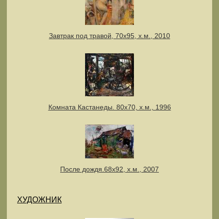
Завтрак под травой, 70х95, х.м., 2010
Комната Кастанеды. 80х70, х.м., 1996
После дождя.68х92, х.м., 2007
ХУДОЖНИК