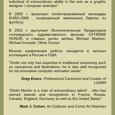
individual of extraordinary ability in the arts as a graphic
designer / computer animator“.
В 2000 г. выпускает иллюстрированный календарь
EURO-2000 , посвящённый чемпионату Европы по
футболу.
В 2001 г. выступает Исполнительным Продюсером
голливудского художественного фильма EXTREME
HONOR, в главных ролях актёры Michael Madsen,
Michael Ironside, Oliver Gruner.
Многие графические работы находятся в частных
коллекциях в России и США.
“Dmitri not only has expertise in traditional cartooning such
as caricatures and illustrations, he is also well recognized
for his innovative computer animation works”.
Greg Evans
,
Professional Cartoonist and Creator of
LUANN
“Dmitri Markin is a man of extraordinary talent! …who has
earned awards and recognitions in France, Russia,
Canada, England, Germany as well as the United States”.
Mark J. Cohen
, Art Collector and Comic Art Historian