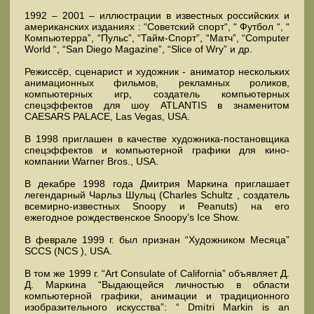
1992 – 2001 – иллюстрации в известных российских и
американских изданиях : “Советский спорт“, “ Футбол “, “
Компьютерра”, “Пульс”, “Тайм-Спорт”, “Матч”, “Computer
World “, “San Diego Magazine”, “Slice of Wry” и др.
Режиссёр, сценарист и художник - аниматор нескольких
анимационных фильмов, рекламных роликов,
компьютерных игр, создатель компьютерных
спецэффектов для шоу ATLANTIS в знаменитом
CAESARS PALACE, Las Vegas, USA.
В 1998 приглашен в качестве художника-постановщика
спецэффектов и компьютерной графики для кино-
компании Warner Bros., USA.
В декабре 1998 года Дмитрия Маркина приглашает
легендарный Чарльз Шульц (Charles Schultz , создатель
всемирно-известных Snoopy и Peanuts) на его
ежегодное рождественское Snoopy’s Ice Show.
В феврале 1999 г. был признан “Художником Месяца”
SCCS (NCS ), USA.
В том же 1999 г. “Art Consulate of California” объявляет Д.
Д. Маркина “Выдающейся личностью в области
компьютерной графики, анимации и традиционного
изобразительного искусства”: “ Dmitri Markin is an