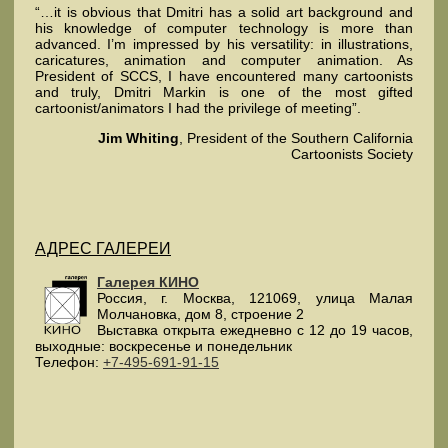
“…it is obvious that Dmitri has a solid art background and
his knowledge of computer technology is more than
advanced. I’m impressed by his versatility: in illustrations,
caricatures, animation and computer animation. As
President of SCCS, I have encountered many cartoonists
and truly, Dmitri Markin is one of the most gifted
cartoonist/animators I had the privilege of meeting”.
Jim Whiting
, President of the Southern California
Cartoonists Society
АДРЕС ГАЛЕРЕИ
Галерея КИНО
Россия
, г.
Москва
,
121069
,
улица Малая
Молчановка, дом 8, строение 2
Выставка открыта ежедневно с 12 до 19 часов,
выходные: воскресенье и понедельник
Телефон:
+7-495-691-91-15