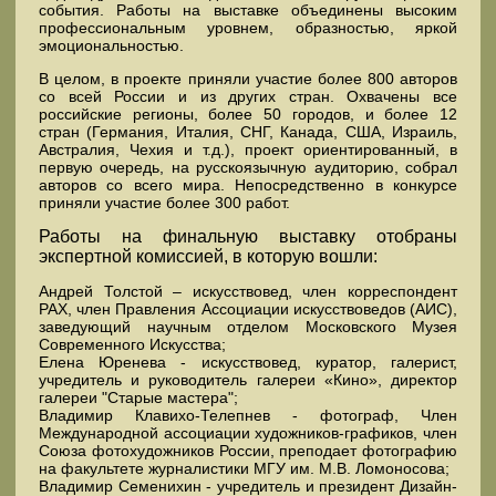
события. Работы на выставке объединены высоким
профессиональным уровнем, образностью, яркой
эмоциональностью.
В целом, в проекте приняли участие более 800 авторов
со всей России и из других стран. Охвачены все
российские регионы, более 50 городов, и более 12
стран (Германия, Италия, СНГ, Канада, США, Израиль,
Австралия, Чехия и т.д.), проект ориентированный, в
первую очередь, на русскоязычную аудиторию, собрал
авторов со всего мира. Непосредственно в конкурсе
приняли участие более 300 работ.
Работы на финальную выставку отобраны
экспертной комиссией, в которую вошли:
Андрей Толстой – искусствовед, член корреспондент
РАХ, член Правления Ассоциации искусствоведов (АИС),
заведующий научным отделом Московского Музея
Современного Искусства;
Елена Юренева - искусствовед, куратор, галерист,
учредитель и руководитель галереи «Кино», директор
галереи "Старые мастера";
Владимир Клавихо-Телепнев - фотограф, Член
Международной ассоциации художников-графиков, член
Союза фотохудожников России, преподает фотографию
на факультете журналистики МГУ им. М.В. Ломоносова;
Владимир Семенихин - учредитель и президент Дизайн-