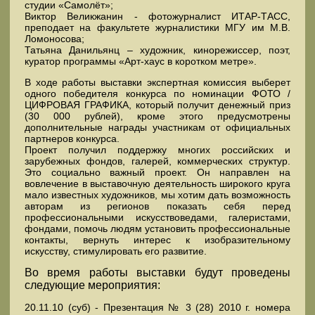
студии «Самолёт»;
Виктор Великжанин - фотожурналист ИТАР-ТАСС,
преподает на факультете журналистики МГУ им М.В.
Ломоносова;
Татьяна Данильянц – художник, кинорежиссер, поэт,
куратор программы «Арт-хаус в коротком метре».
В ходе работы выставки экспертная комиссия выберет
одного победителя конкурса по номинации ФОТО /
ЦИФРОВАЯ ГРАФИКА, который получит денежный приз
(30 000 рублей), кроме этого предусмотрены
дополнительные награды участникам от официальных
партнеров конкурса.
Проект получил поддержку многих российских и
зарубежных фондов, галерей, коммерческих структур.
Это социально важный проект. Он направлен на
вовлечение в выставочную деятельность широкого круга
мало известных художников, мы хотим дать возможность
авторам из регионов показать себя перед
профессиональными искусствоведами, галеристами,
фондами, помочь людям установить профессиональные
контакты, вернуть интерес к изобразительному
искусству, стимулировать его развитие.
Во время работы выставки будут проведены
следующие мероприятия:
20.11.10 (суб) - Презентация № 3 (28) 2010 г. номера