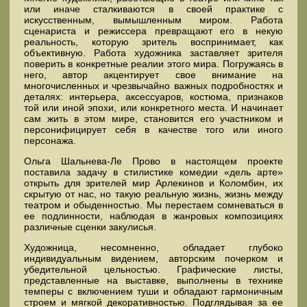
или иначе сталкиваются в своей практике с
искусственным, вымышленным миром. Работа
сценариста и режиссера превращают его в некую
реальность, которую зритель воспринимает, как
объективную. Работа художника заставляет зрителя
поверить в конкретные реалии этого мира. Погружаясь в
него, автор акцентирует свое внимание на
многочисленных и чрезвычайно важных подробностях и
деталях: интерьера, аксессуаров, костюма, признаков
той или иной эпохи, или конкретного места. И начинает
сам жить в этом мире, становится его участником и
персонифицирует себя в качестве того или иного
персонажа.
Ольга Шальнева-Ле Прово в настоящем проекте
поставила задачу в стилистике комедии «дель арте»
открыть для зрителей мир Арлекинов и Коломбин, их
скрытую от нас, но такую реальную жизнь, жизнь между
театром и обыденностью. Мы перестаем сомневаться в
ее подлинности, наблюдая в жанровых композициях
различные сценки закулисья.
Художница, несомненно, обладает глубоко
индивидуальным видением, авторским почерком и
убедительной цельностью. Графические листы,
представленные на выставке, выполнены в технике
темперы с включением туши и обладают гармоничным
строем и мягкой декоративностью. Подглядывая за ее