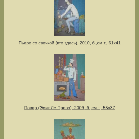
Пьеро со свечкой (кто здесь), 2010, б.,см.т., 61х41
Повар (Эрик Ле Прово), 2009, б.,см.т., 55х37