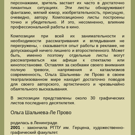
персонажами, зритель застает их часто в достаточно
пикантных ситуациях. Эти листы обнаруживают
фантазию, мягкий юмор, изобретательность, присущую,
очевидно, автору. Композиционно листы построены
точно и убедительно. И это, несомненно, влияние
профессиональной работы в кино.
Композиции при всей их занимательности и
необходимости рассматривания и вглядывания не
перегружены, - сказывается опыт работы в рекламе, не
допускающий ничего лишнего и второстепенного. Может
быть, именно поэтому отдельные листы могут
рассматриваться как афиши к спектаклю или
кинопостановке. Оставляя за скобками своего внимания
полную тревоги, напряжения и катаклизмов
современность, Ольга Шальнева- ле Прово в своем
театрализованном мире находит достаточно поводов
для своего авторского, артистичного и чрезвычайно
обаятельного высказывания.
В экспозиции представлены около 30 графических
листов последнего десятилетия.
Ольга Шальнева-Ле Прово
родилась в Ленинграде.
2001
- закончила РГПУ им. Герцена, художественно-
графический факультет.