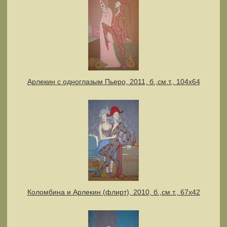
Арлекин с одноглазым Пьеро, 2011, б.,см.т., 104х64
Коломбина и Арлекин (флирт), 2010, б.,см.т., 67х42