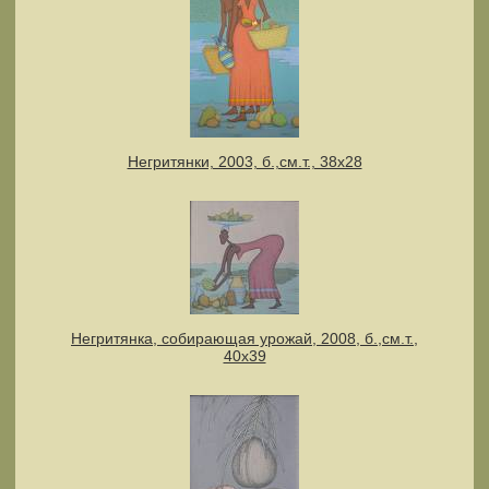
Негритянки, 2003, б.,см.т., 38х28
Негритянка, собирающая урожай, 2008, б.,см.т.,
40х39