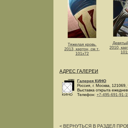
Девятый
Тяжелая кровь.
2010, карт
2013, картон, см.т.,
101
101х72
АДРЕС ГАЛЕРЕИ
Галерея КИНО
Россия
, г.
Москва
,
121069
,
Выставка открыта ежеднев
Телефон:
+7-495-691-91-1
< ВЕРНУТЬСЯ В РАЗДЕЛ ПРОЕ