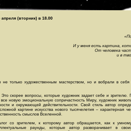
апреля (вторник) в 18.00
«По
И у меня есть картина, кот
От человека част
и в тв
 не только художественным мастерством, но и вобрали в себ
. Это скорее вопросы, которые художник задает себе и зрителю. 
 все новую эмоциональную сопричастность Миру, художник живо
ности и окружающей действительности. Свой стиль автор опреде
сложной картине искусства нового тысячелетия – характерная ч
ественность смыслов Вселенной.
лог со зрителем, к которому автор обращается, как к умному
еллектуальные раунды, которые автор разворачивает в свои