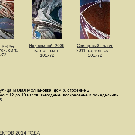
 раунд.
Над землей. 2009,
Свинцовый палач.
он, см.т.,
картон, см.т.,
2011, картон, см.т.,
х72
101х72
101х72
улица Малая Молчановка, дом 8, строение 2
но с 12 до 19 часов, выходные: воскресенье и понедельник
5
КТОВ 2014 ГОДА