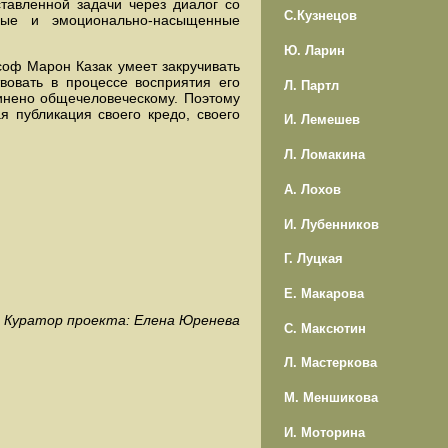
тавленной задачи через диалог со
С.Кузнецов
ьные и эмоционально-насыщенные
Ю. Ларин
оф Марон Казак умеет закручивать
вовать в процессе восприятия его
Л. Партл
чинено общечеловеческому. Поэтому
я публикация своего кредо, своего
И. Лемешев
Л. Ломакина
А. Лохов
И. Лубенников
Г. Луцкая
Е. Макарова
Куратор проекта: Елена Юренева
С. Максютин
Л. Мастеркова
М. Меншикова
И. Моторина