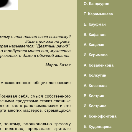
О. Кандауров
Т. Карамышева
Б. Кауфман
В. Кафанов
чему я так назвал свою выставку?
Жизнь похожа на ринг.
А. Кацалап
орая называется: "Девятый раунд".
о требуется много сил, мужества
И. Керимова
орчестве, и даже в обычной жизни».
Марон Казак
А. Коваленкова
А. Колкутин
я множественные общечеловеческие
А. Косенков
Познавая себя, смысл собственного
В. Кострин
писными средствами ставит сложные
ляет как «транс-символизм» и это
И. Кострина
ерта многих мастеров, стремящихся
А. Ксенофонтова
, тонкому, эмоционально зрелому
Е. Кудрявцева
х полотнах, предлагают зрителю