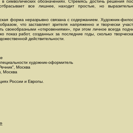
в символических обозначениях. Стремясь достичь решения пос
 отбрасывает все лишнее, находит простые, но выразител
еская форма неразрывно связана с содержанием. Художник-филос
образом, что заставляет зрителя напряженно и творчески участ
ать своеобразными «откровениями», при этом личное всегда под
ко показ работ, созданных за последние годы, сколько творческа
дожественной действительности.
ке
 специальности художник-оформитель
Речник", Москва
, Москва
циях России и Европы.
»