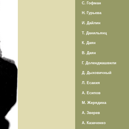
С. Гофман
Н. Гурьева
И. Дайлин
Т. Данильянц
К. Даян
В. Даян
Г. Доленджашвили
Д. Дыховичный
Л. Есакия
А. Есипов
М. Жерядина
А. Зверев
А. Казаченко