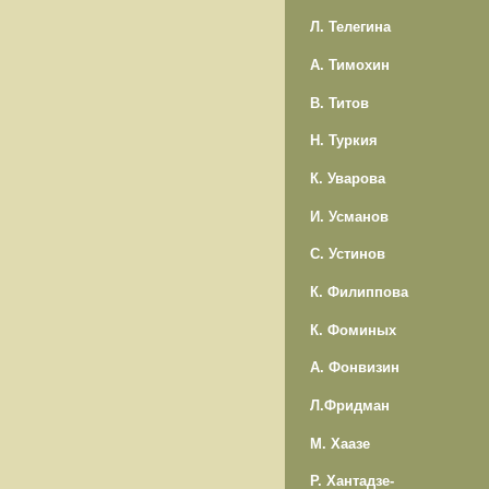
Л. Телегина
А. Тимохин
В. Титов
Н. Туркия
К. Уварова
И. Усманов
С. Устинов
К. Филиппова
К. Фоминых
А. Фонвизин
Л.Фридман
М. Хаазе
Р. Хантадзе-