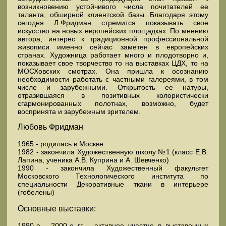
возникновению устойчивого числа почитателей ее
таланта, обширной клиентской базы. Благодаря этому
сегодня Л.Фридман стремится показывать свое
искусство на новых европейских площадках. По мнению
автора, интерес к традиционной профессиональной
живописи именно сейчас заметен в европейских
странах. Художница работает много и плодотворно и,
показывает свое творчество то на выставках ЦДХ, то на
МОСХовских смотрах. Она пришла к осознанию
необходимости работать с частными галереями, в том
числе и зарубежными. Открытость ее натуры,
отразившаяся в позитивных колористически
сгармонированных полотнах, возможно, будет
воспринята и зарубежным зрителем.
Любовь Фридман
1965 - родилась в Москве
1982 - закончила Художественную школу №1 (класс Е.В.
Лапина, ученика А.В. Куприна и А. Шевченко)
1990 - закончила Художественный факультет
Московского Технологического института по
специальности Декоративные ткани в интерьере
(гобелены)
Основные выставки:
1990-е - 2000-е гг. - активное участие в выставочных