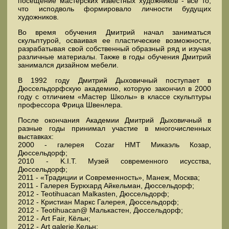
посещение мастерских известных художников - все то,
что исподволь формировало личности будущих
художников.
Во время обучения Дмитрий начал заниматься
скульптурой, осваивая ее пластические возможности,
разрабатывая свой собственный образный ряд и изучая
различные материалы. Также в годы обучения Дмитрий
занимался дизайном мебели.
В 1992 году Дмитрий Дыховичный поступает в
Дюссельдорфскую академию, которую закончил в 2000
году с отличием «Мастер Школы» в классе скульптуры
профессора Фрица Швенлера.
После окончания Академии Дмитрий Дыховичный в
разные годы принимал участие в многочисленных
выставках:
2000 - галерея Cozar HMT Микаэль Козар,
Дюссельдорф;
2010 - K.I.T. Музей современного исусства,
Дюссельдорф;
2011 - «Традиции и Современность», Манеж, Москва;
2011 - Галерея Буркхард Айкельман, Дюссельдорф;
2012 - Teotihuacan Malkasten, Дюссельдорф;
2012 - Кристиан Маркс Галерея, Дюссельдорф;
2012 - Teotihuacan@ Малькастен, Дюссельдорф;
2012 - Art Fair, Кёльн;
2012 - Art galerie,Кельн;