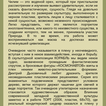
Чилим — это водяной орех, который при пристальном
рассмотрении и изучении выявил удивительную, если не
сказать фантастическую, сущность. Глядя на довольно
значительную по размерам скульптуру, выполненную в
черном пластике, зритель лицом к лицу сталкивается с
некой сущностью, возможно неземного происхождения.
Легко представить, что это является портретом
инопланетянина, или какого-то неизвестного существа, в
создании которого, тем не менее, принимала участие
Природа. В то же время, эта работа может
восприниматься как маска на доспехах воина
исчезнувшей цивилизации.
Очевидное часто оказывается в плену у неочевидного,
вступая с ним в некое взаимодействие, иногда и борьбу.
В скульптурной композиции КОРАБЛЬ мы видим некое
судно, захваченное громадным фантастическим
спрутом, а бронзовые фигуры «КОСМОНАВТОВ» взяты в
плен некими животно-растительными формами.
Дмитрий Дыховичный любит дразнить зрителя
неожиданными пластическими решениями. Серия его
знаменитых подсвечников представляет условное
дерево, ветки которого держат чашечки для свечей в
виде портретов. Так очевидное утилитарное назначение
становится художественным образом. Влияние
современной западной художественной культуры
заметно и в работе ТОРТ (2006, пластик, 68х70), где
реальный кондитерский шедевр оказался в плену у