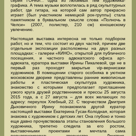
серия ГОНКИ... одна из любимых тем художника-
графика. А тема музыки воплотилась в ряд скульптурных
работ, где гитара, на которой сам автор прекрасно
играет (был участником немецкой рок-группы) стала
памятником в буквальном смысле слова «Полночь в
Челси» (2007, полистер, 210 см) юношескому
увлечению.
Настоящая выставка интересна не только подбором
работ, но и тем, что состоит из двух частей, причем две
отдельные экспозиции расположены на двух разных
площадках: - галереи «КИНО», открытой для публичного
посещения, и частного адвокатского офиса арт-
адвоката, куратора выставки Ирины Пикалевой, где не в
первый раз проходят закрытые vip-вернисажи
художников. В помещении старого особняка в уютном
московском дворике представлены ранние живописные
работы и пластическая скульптура художника,
знакомство с которыми предполагает приглашение
узкого круга друзей родственников и прессы 25 августа
2015 года, а с 27 августа – для всех желающих по
адресу: переулок Хлебный, 22. С творчеством Дмитрия
Дыховичного Ирину познакомила другой куратор
настоящей выставки Екатерина Гусак-Колодная, которая
знакома с художником с детских лет. Она глубоко и тонко
еще давно прочувствовала этапы становления большого
художника, трепетно следила за его ростом,
выставочными проектами и мечтала сама
популяризировать творчество Дмитрия.