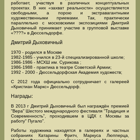
работает, участвуя в различных концептуальных
проектах. В них «захват реальности» осуществляется
свободными, а порою и экстравагантными
художественными приемами. Так, практически
параллельно с московскими экспозициями Дмитрий
Дыховичный принимает участие в групповой выставке
«????» в Дюссельдорфе.
Дмитрий Дыховичный
1970 - родился в Москве
1982-1985 - учился в 23-й специализированной школе;
1986-1986 - МСХШ им. Сурикова ;
1986-1988 - практика в театре Советской Армии;
1992 - 2000 - Дюссельдорфская Академия художеств;
С 2012 года официально сотрудничает с галереей
«Кристиан Маркс» Дюссельдорф.
Награды:
В 2013 г Дмитрий Дыховичный был награждён премией
"Вера" Шестого международного фестиваля "Традиция и
Современность", проходившем в ЦДХ г. Москвы за
работу" Пугало".
Работы художника находятся в галереях и частных
собраниях Катарины Фритч, Маркуса Люпперца,