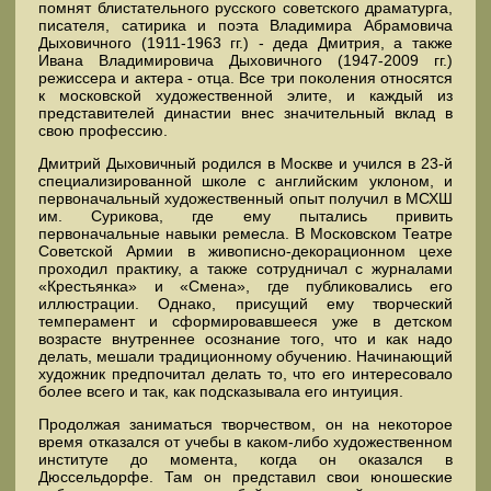
помнят блистательного русского советского драматурга,
писателя, сатирика и поэта Владимира Абрамовича
Дыховичного (1911-1963 гг.) - деда Дмитрия, а также
Ивана Владимировича Дыховичного (1947-2009 гг.)
режиссера и актера - отца. Все три поколения относятся
к московской художественной элите, и каждый из
представителей династии внес значительный вклад в
свою профессию.
Дмитрий Дыховичный родился в Москве и учился в 23-й
специализированной школе с английским уклоном, и
первоначальный художественный опыт получил в МСХШ
им. Сурикова, где ему пытались привить
первоначальные навыки ремесла. В Московском Театре
Советской Армии в живописно-декорационном цехе
проходил практику, а также сотрудничал с журналами
«Крестьянка» и «Смена», где публиковались его
иллюстрации. Однако, присущий ему творческий
темперамент и сформировавшееся уже в детском
возрасте внутреннее осознание того, что и как надо
делать, мешали традиционному обучению. Начинающий
художник предпочитал делать то, что его интересовало
более всего и так, как подсказывала его интуиция.
Продолжая заниматься творчеством, он на некоторое
время отказался от учебы в каком-либо художественном
институте до момента, когда он оказался в
Дюссельдорфе. Там он представил свои юношеские