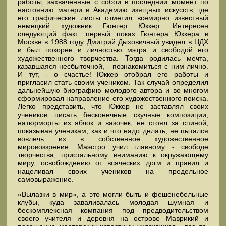
работы, захваченные с собой в последний момент по
настоянию матери в Академию изящных искусств, где
его графические листы отметил всемирно известный
немецкий художник Гюнтер Юккер. Интересен
следующий факт: первый показ Гюнтера Юккера в
Москве в 1988 году Дмитрий Дыховичный увидел в ЦДХ
и был покорен и личностью мэтра и свободой его
художественного творчества. Тогда родилась мечта,
казавшаяся несбыточной, - познакомиться с ним лично.
И тут, - о счастье! Юккер отобрал его работы и
пригласил стать своим учеником. Так случай определил
дальнейшую биографию молодого автора и во многом
сформировал направление его художественного поиска.
Легко представить, что Юккер не заставлял своих
учеников писать бесконечные скучные композиции,
натюрморты из яблок и вазочек, не стоял за спиной,
показывая ученикам, как и что надо делать, не пытался
вовлечь их в собственное художественное
мировоззрение. Маэстро учил главному - свободе
творчества, пристальному вниманию к окружающему
миру, освобождению от всяческих догм и правил и
нацеливал своих учеников на предельное
самовыражение.
«Вылазки в мир», а это могли быть и фешенебельные
клубы, куда заваливалась молодая шумная и
бескомплексная компания под предводительством
своего учителя и деревня на острове Маврикий и