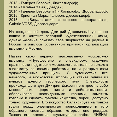
2013 - Галерея Bespoke, Дюссельдорф;
2014 - Osrale-Art Fair, Дрезден;
2014 - Галерея Bespoke и Ян Хольтхофф, Дюссельдорф;
2015 - Кристиан Маркс Галерея, Дюссельдорф;
2015 - «Визуализация сенсорного пространства»,
Galerie VOSS, Дюссельдорф
На сегодняшний день Дмитрий Дыховичный уверенно
вошел в контекст западной художественной жизни,
однако желание показать свое творчество на родине в
России и явилось осознанной причиной организации
выставки в Москве.
Назвав свою первую персональную московскую
выставку «Путешествие в очевидное», художник
практически подготовил московского зрителя не только к
знакомству со своими работами, но и раскрыл свои
художественные принципы. С путешествия все
началось, и московская экспозиция станет одним из
пунктов долгого творческого пути. Очевидность
происходящего для Дмитрия Дыховичного кроет в себе
многообразие форм жизни и действительности,
оборачиваясь неожиданными гранями, заметить
которые и сделать фактом искусства, порой, доступно
только художнику. Его искусство балансирует на тонкой
грани между очевидностью происходящего и того
образного спектра образов, которые оно рождает.
Такова его известная скульптурная работа ЧИЛИМ.