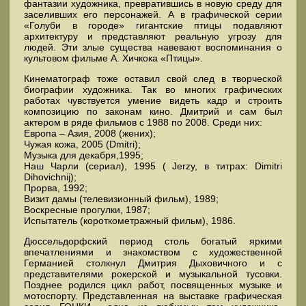
фантазии художника, превратившись в новую среду для
заселивших его персонажей. А в графической серии
«Голуби в городе» гигантские птицы подавляют
архитектуру и представляют реальную угрозу для
людей. Эти злые существа навевают воспоминания о
культовом фильме А. Хичкока «Птицы».
Кинематограф тоже оставил свой след в творческой
биографии художника. Так во многих графических
работах чувствуется умение видеть кадр и строить
композицию по законам кино. Дмитрий и сам был
актером в ряде фильмов с 1988 по 2008. Среди них:
Европа – Азия, 2008 (жених);
Чужая кожа, 2005 (Dmitri);
Музыка для декабря,1995;
Наш Чарли (сериал), 1995 ( Jerzy, в титрах: Dimitri
Dihovichnij);
Прорва, 1992;
Визит дамы (телевизионный фильм), 1989;
Воскресные прогулки, 1987;
Испытатель (короткометражный фильм), 1986.
Дюссельдорфский период столь богатый яркими
впечатлениями и знакомством с художественной
Германией столкнул Дмитрия Дыховичного и с
представителями рокерской и музыкальной тусовки.
Позднее родился цикл работ, посвященных музыке и
мотоспорту. Представленная на выставке графическая