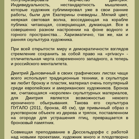
Индивидуальность, нестандартность мышления,
которые художник сублимировал уже в свои ранние
работы, были для Екатерины очевидны…Мягкий цвет,
неяркая световая волна, восседающая на корабле
публика: читающая, созерцающая, думающая. Все в
совершенно разном настроении на фоне водного и
горного пространства… Харизматично, так же, как и
ранняя скульптура художника.
При всей открытости миру и демократичности взглядов
стремление сохранить за собой право на «privacy» -
отличительная черта современного западного, а теперь
и российского менталитета.
Дмитрий Дыховичный в своих графических листах чаще
всего использует традиционные техники, в скульптуре
же любит бронзу и пластик, материал очень популярный
среди европейских и американских художников. Бронза
же, считающаяся «королем» скульптурных материалов,
для Дмитрия является возможностью некоего
ироничного обыгрывания. Такова его скульптура
ПУГАЛО (2011, бронза, 48 см), где привычный образ о
рукотворном объекте из дерева и тряпок, поставленном
на огороде для устрашения птиц, превращается в
бронзовый памятник.
Совмещая преподавание в Дюссельдорфе с работой
над новыми проектами, художник много и плодотворно