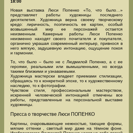
18:00
Новая выставка Люси Попенко «То, что было…»
представляет работы художницы последнего
десятилетия. Художница верна своему творческому
кредо: лиричность, поэтичность ее картин, особый
возвышенный мир ее персонажей остается
неизменным. Камерные работы Люси Попенко
неизменно находят своего почитателя и покупателя,
органично украшая современный интерьер, привнося в
него мягкую, задушевную интонацию, ощущение покоя
и гармонии.
То, что было – было не с Людмилой Попенко, а с ее
героями, реальными или вымышленными, но всегда
такими близкими и узнаваемыми.
Художница мастерски владеет приемами стилизации,
обращаясь то к конкретной эпохе, то к художественному
наследию, то к фотографии.
Чувством стиля, профессиональным мастерством,
искренней человеческой интонацией отмечены все
работы, представленные на персональной выставке
художницы.
Пресса о творчестве Люси ПОПЕНКО
Картины, очаровывающие нежностью, тающие формы,
мягкие оттенки , светлый мир даже на тёмном фоне.
Изображаемое Людмилой Попенко несет на себе легкий