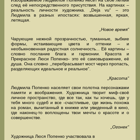
след её непосредственного присутствия. На картинах –
реальность личности художника. „Deja vu“ – это
Людмила в разных ипостасях: возвышенная, яркая,
летящая.
„Новое время“
Чарующие нежной прозрачностью, туманные, зыбкие
формы, истаивающие цвета и оттенки – и
необыкновенная радостная солнечность... Её картины –
словно послание блага и гармонии. Красота и
Прекрасное Люси Попенко- это её самовыражение, её
душа. Она словно ,,перебрасывает мост через пропасть,
разделяющих идеальное и реальное“.
„Красота“
Людмила Попенко населяет свои полотна персонажами
памяти и воображения. Художница творит миф-своё
личное пространство, где все так, как ты хочешь, где у
тебя много судеб и все -счастливые, где жизнь похожа
на роман, вычитанный в книжке или увиденный в кино,
где наконец-то воплощены твои мечты о красоте и о
совершенстве.
„Огонек“
Художница Люся Попенко участвовала в