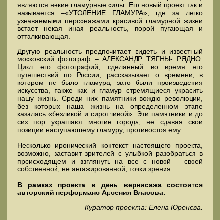
являются некие гламурные силы. Его новый проект так и
называется –«УТОЛЕНИЕ ГЛАМУРА», где за легко
узнаваемыми персонажами красивой гламурной жизни
встает некая иная реальность, порой пугающая и
отталкивающая.
Другую реальность предпочитает видеть и известный
московский фотограф – АЛЕКСАНДР ТЯГНЫ- РЯДНО.
Цикл его фотографий, сделанный во время его
путешествий по России, рассказывает о времени, в
котором не было гламура, зато были произведения
искусства, также как и гламур стремящиеся украсить
нашу жизнь. Среди них памятники вождю революции,
без которых наша жизнь на определенном этапе
казалась «безликой и сиротливой». Эти памятники и до
сих пор украшают многие города, не сдавая свои
позиции наступающему гламуру, противостоя ему.
Несколько иронический контекст настоящего проекта,
возможно, заставит зрителей с улыбкой разобраться в
происходящем и взглянуть на все с новой – своей
собственной, не ангажированной, точки зрения.
В рамках проекта в день вернисажа состоится
авторский перформанс Арсения Власова.
Куратор проекта: Елена Юренева.