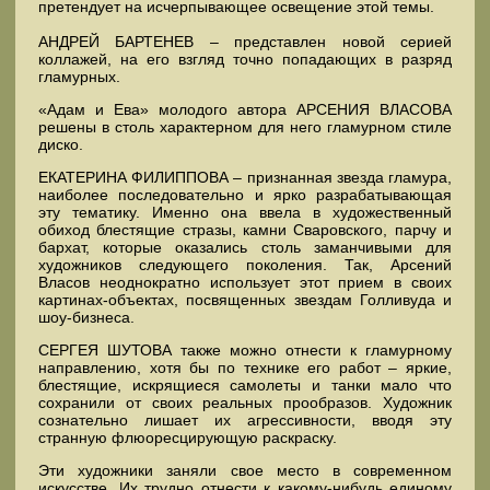
претендует на исчерпывающее освещение этой темы.
АНДРЕЙ БАРТЕНЕВ – представлен новой серией
коллажей, на его взгляд точно попадающих в разряд
гламурных.
«Адам и Ева» молодого автора АРСЕНИЯ ВЛАСОВА
решены в столь характерном для него гламурном стиле
диско.
ЕКАТЕРИНА ФИЛИППОВА – признанная звезда гламура,
наиболее последовательно и ярко разрабатывающая
эту тематику. Именно она ввела в художественный
обиход блестящие стразы, камни Сваровского, парчу и
бархат, которые оказались столь заманчивыми для
художников следующего поколения. Так, Арсений
Власов неоднократно использует этот прием в своих
картинах-объектах, посвященных звездам Голливуда и
шоу-бизнеса.
СЕРГЕЯ ШУТОВА также можно отнести к гламурному
направлению, хотя бы по технике его работ – яркие,
блестящие, искрящиеся самолеты и танки мало что
сохранили от своих реальных прообразов. Художник
сознательно лишает их агрессивности, вводя эту
странную флюоресцирующую раскраску.
Эти художники заняли свое место в современном
искусстве. Их трудно отнести к какому-нибудь единому