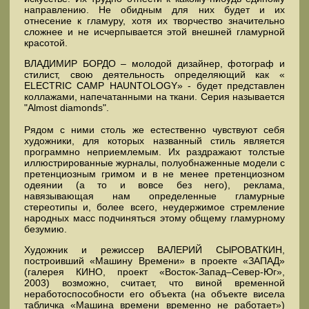
направлению. Не обидным для них будет и их
отнесение к гламуру, хотя их творчество значительно
сложнее и не исчерпывается этой внешней гламурной
красотой.
ВЛАДИМИР БОРДО – молодой дизайнер, фотограф и
стилист, свою деятельность определяющий как «
ELECTRIC CAMP HAUNTOLOGY» - будет представлен
коллажами, напечатанными на ткани. Серия называется
"Almost diamonds".
Рядом с ними столь же естественно чувствуют себя
художники, для которых названный стиль является
программно неприемлемым. Их раздражают толстые
иллюстрированные журналы, полуобнаженные модели с
претенциозным гримом и в не менее претенциозном
одеянии (а то и вовсе без него), реклама,
навязывающая нам определенные гламурные
стереотипы и, более всего, неудержимое стремление
народных масс подчиняться этому общему гламурному
безумию.
Художник и режиссер ВАЛЕРИЙ СЫРОВАТКИН,
построивший «Машину Времени» в проекте «ЗАПАД»
(галерея КИНО, проект «Восток-Запад–Север-Юг»,
2003) возможно, считает, что виной временной
неработоспособности его объекта (на объекте висела
табличка «Машина времени временно не работает»)