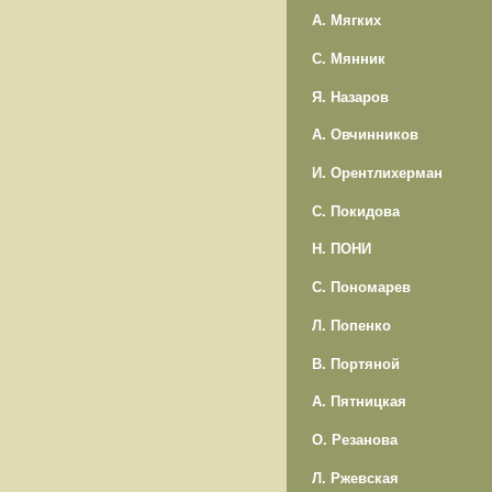
А. Мягких
С. Мянник
Я. Назаров
А. Овчинников
И. Орентлихерман
С. Покидова
Н. ПОНИ
С. Пономарев
Л. Попенко
В. Портяной
А. Пятницкая
О. Резанова
Л. Ржевская