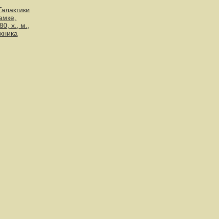
Галактики
замке,
0, х., м.,
ехника