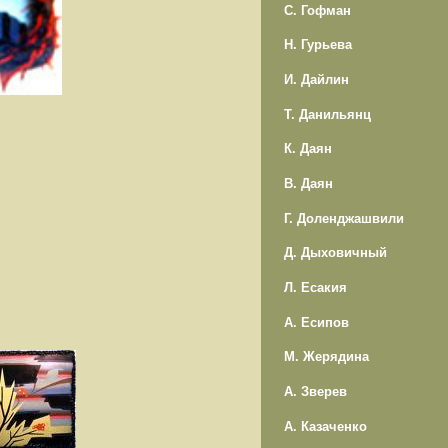
С. Гофман
Н. Гурьева
И. Дайлин
Т. Данильянц
К. Даян
В. Даян
Г. Доленджашвили
Д. Дыховичный
Л. Есакия
А. Есипов
М. Жерядина
А. Зверев
А. Казаченко