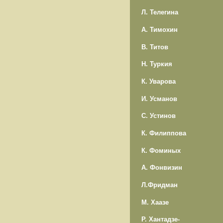
Л. Телегина
А. Тимохин
В. Титов
Н. Туркия
К. Уварова
И. Усманов
С. Устинов
К. Филиппова
К. Фоминых
А. Фонвизин
Л.Фридман
М. Хаазе
Р. Хантадзе-