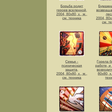
Борьба родит
Бумажн
героев вселенной,
возвраща
2004, 80х80, х., м.,
лес
см. техника
2004, 80х8
см. т
Семье -
Горела б
психическая
работе, и
защита,
возродит
2004, 80х80, х., м.,
80х80, х.
см. техника
тех