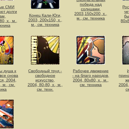
победа над
ые СМИ
Рос
солнцами,
ют долги
че
2003,150х200, х.,
Конец Кали-Юги,
ам,
бы
м., см. техника
2003, 200х150, х.,
0, х., м.,
80х8
м., см. техника
ехника
ы душа к
Свободный труд -
Рабочее движение
 все снова
свободное
- на благо народов,
прин
ся, 2004,
искусство,
2004, 80х80, х., м.,
ж
, м., см.
2004, 80-80, х., м.,
см. техника
2004,
ника
см. техн.
с