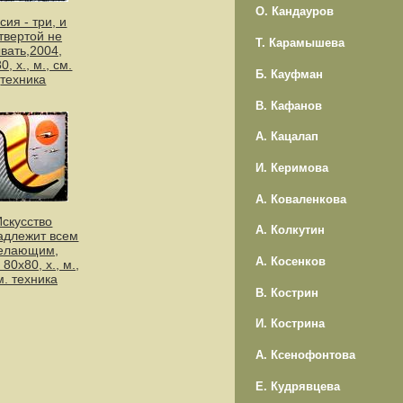
О. Кандауров
сия - три, и
твертой не
Т. Карамышева
вать,2004,
0, х., м., см.
Б. Кауфман
техника
В. Кафанов
А. Кацалап
И. Керимова
А. Коваленкова
Искусство
А. Колкутин
адлежит всем
елающим,
А. Косенков
 80х80, х., м.,
м. техника
В. Кострин
И. Кострина
А. Ксенофонтова
Е. Кудрявцева