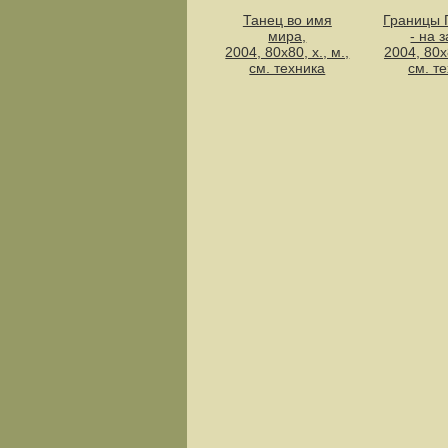
Танец во имя
Границы 
мира,
- на 
2004, 80х80, х., м.,
2004, 80х8
см. техника
см. т