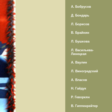
А. Бобрусов
Д. Бондарь
Л. Борисов
В. Брайнин
Л. Бушкова
Л. Васильева-
Линецкая
А. Ваулин
Л. Виноградский
А. Власов
Н. Гайдук
Р. Геворкян
В. Гиппенрейтер