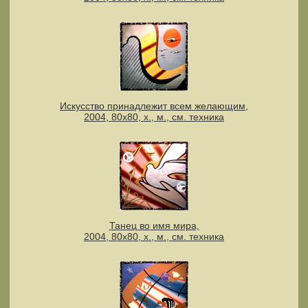
Искусство принадлежит всем желающим,
2004, 80х80, х., м., см. техника
Танец во имя мира,
2004, 80х80, х., м., см. техника