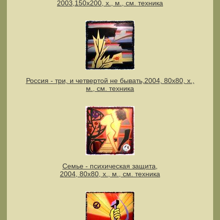
2003,150х200, х., м., см. техника
Россия - три, и четвертой не бывать,2004, 80х80, х.,
м., см. техника
Семье - психическая защита,
2004, 80х80, х., м., см. техника