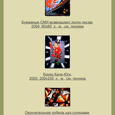
Бумажные СМИ возвращают долги лесам,
2004, 80х80, х., м., см. техника
Конец Кали-Юги,
2003, 200х150, х., м., см. техника
Окончательная победа над солнцами,