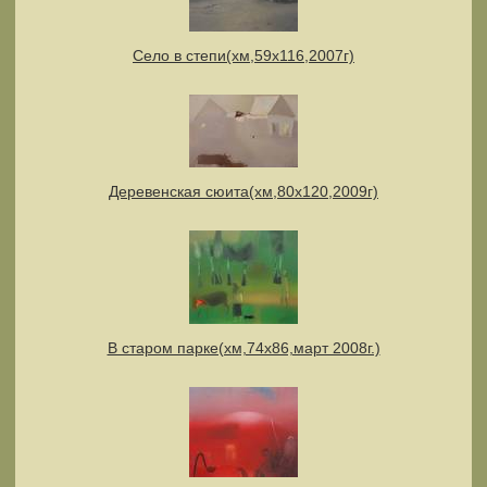
Село в степи(хм,59х116,2007г)
Деревенская сюита(хм,80х120,2009г)
В старом парке(хм,74х86,март 2008г.)