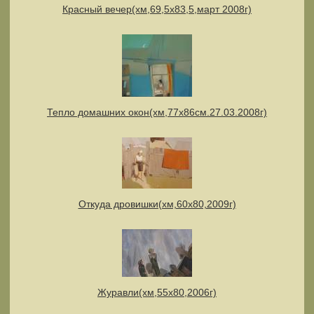
Красный вечер(хм,69,5х83,5,март 2008г)
Тепло домашних окон(хм,77х86см.27.03.2008г)
Откуда дровишки(хм,60х80,2009г)
Журавли(хм,55х80,2006г)