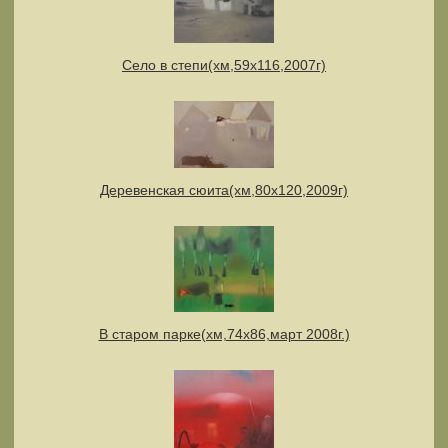
Село в степи(хм,59х116,2007г)
Деревенская сюита(хм,80х120,2009г)
В старом парке(хм,74х86,март 2008г.)