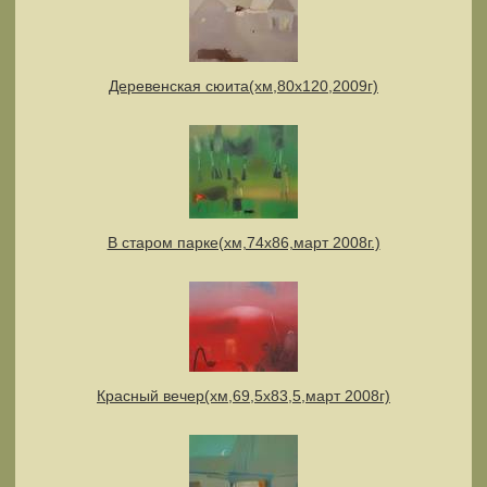
Деревенская сюита(хм,80х120,2009г)
В старом парке(хм,74х86,март 2008г.)
Красный вечер(хм,69,5х83,5,март 2008г)