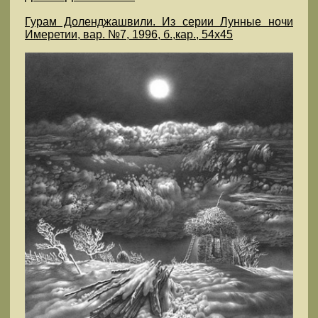
Гурам Доленджашвили. Из серии Лунные ночи
Имеретии, вар. №7, 1996, б.,кар., 54х45