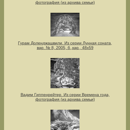
фотография (из архива семьи)
Гурам Доленджашвили. Из серии Лунная соната,
вар. № 8, 2005, б.,кар., 48х59
Вадим Гиппенрейтер. Из серии Времена года,
фотография (из архива семьи)