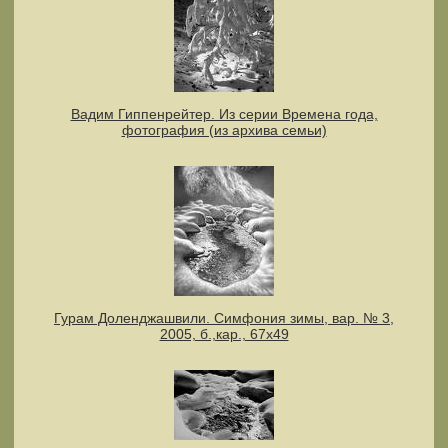
Вадим Гиппенрейтер. Из серии Времена года,
фотография (из архива семьи)
Гурам Доленджашвили. Симфония зимы, вар. № 3,
2005, б.,кар., 67х49