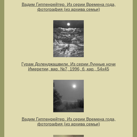
Вадим Гиппенрейтер. Из серии Времена года,
фотография (из архива семьи)
Гурам Доленджашвили. Из серии Лунные ночи
Имеретии, вар. №7, 1996, б.,кар., 54х45
Вадим Гиппенрейтер. Из серии Времена года,
фотография (из архива семьи)