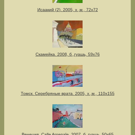
Исаакий (2). 2005, х.,м., 72х72
Скамейка. 2008, б.,гуашь, 59х76
Томск. Серебряные врата. 2005, х.,м., 110х155
Венеция. Calle Arsenale. 2007, б.,гуашь, 50х65