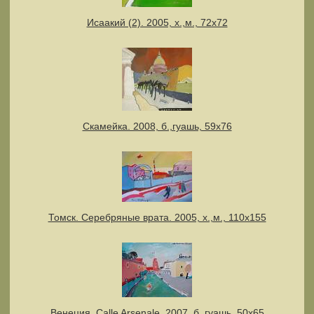
Исаакий (2). 2005, х.,м., 72х72
Скамейка. 2008, б.,гуашь, 59х76
Томск. Серебряные врата. 2005, х.,м., 110х155
Венеция. Calle Arsenale. 2007, б.,гуашь, 50х65