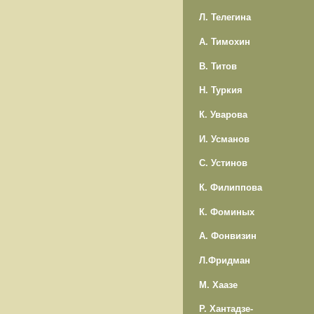
Л. Телегина
А. Тимохин
В. Титов
Н. Туркия
К. Уварова
И. Усманов
С. Устинов
К. Филиппова
К. Фоминых
А. Фонвизин
Л.Фридман
М. Хаазе
Р. Хантадзе-