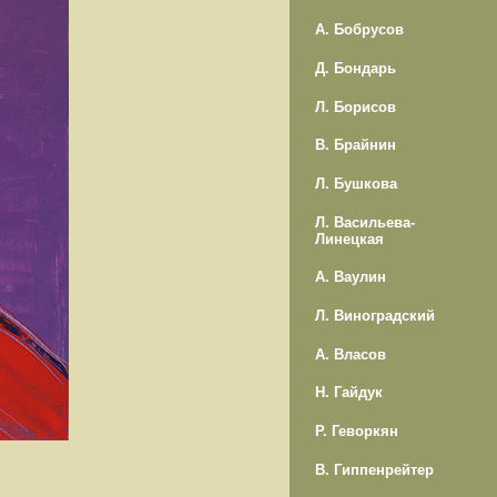
А. Бобрусов
Д. Бондарь
Л. Борисов
В. Брайнин
Л. Бушкова
Л. Васильева-
Линецкая
А. Ваулин
Л. Виноградский
А. Власов
Н. Гайдук
Р. Геворкян
В. Гиппенрейтер