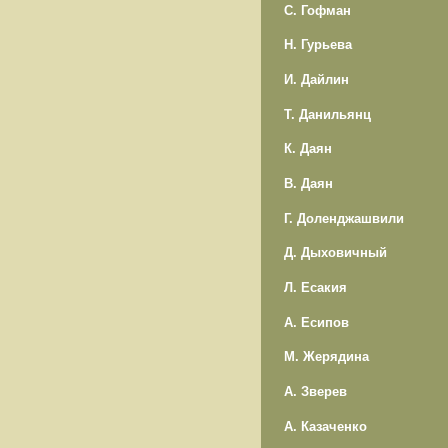
С. Гофман
Н. Гурьева
И. Дайлин
Т. Данильянц
К. Даян
В. Даян
Г. Доленджашвили
Д. Дыховичный
Л. Есакия
А. Есипов
М. Жерядина
А. Зверев
А. Казаченко