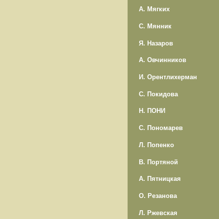
А. Мягких
С. Мянник
Я. Назаров
А. Овчинников
И. Орентлихерман
С. Покидова
Н. ПОНИ
С. Пономарев
Л. Попенко
В. Портяной
А. Пятницкая
О. Резанова
Л. Ржевская