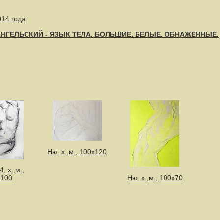
014 года
АНГЕЛЬСКИЙ - ЯЗЫК ТЕЛА. БОЛЬШИЕ. БЕЛЫЕ. ОБНАЖЕННЫЕ.
Ню. х.,м., 100x120
, х.,м.,
х100
Ню. х.,м., 100х70