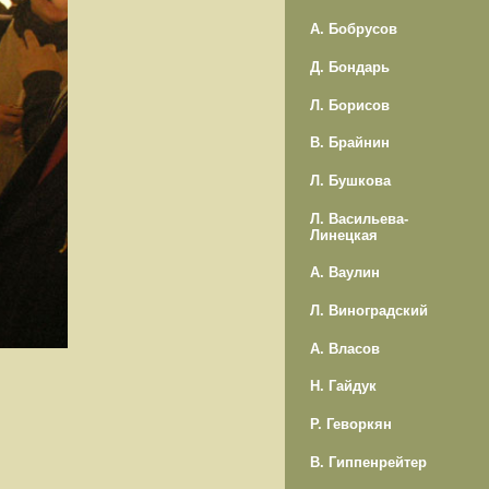
А. Бобрусов
Д. Бондарь
Л. Борисов
В. Брайнин
Л. Бушкова
Л. Васильева-
Линецкая
А. Ваулин
Л. Виноградский
А. Власов
Н. Гайдук
Р. Геворкян
В. Гиппенрейтер