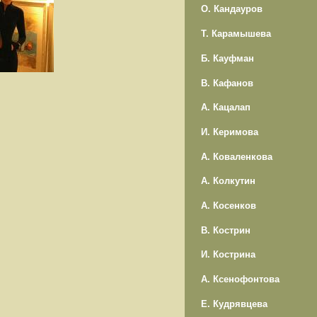
О. Кандауров
Т. Карамышева
Б. Кауфман
В. Кафанов
А. Кацалап
И. Керимова
А. Коваленкова
А. Колкутин
А. Косенков
В. Кострин
И. Кострина
А. Ксенофонтова
Е. Кудрявцева