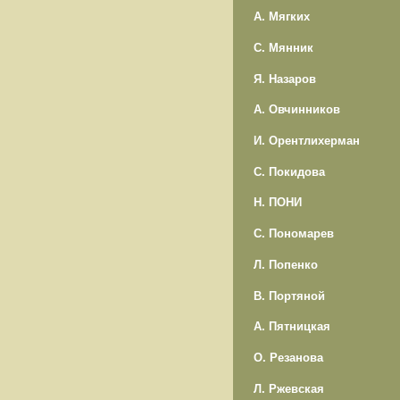
А. Мягких
С. Мянник
Я. Назаров
А. Овчинников
И. Орентлихерман
С. Покидова
Н. ПОНИ
С. Пономарев
Л. Попенко
В. Портяной
А. Пятницкая
О. Резанова
Л. Ржевская