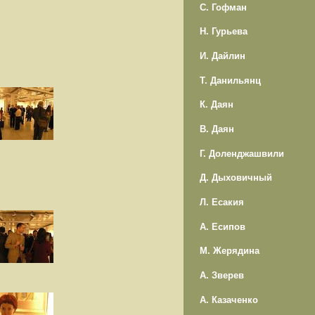
С. Гофман
Н. Гурьева
И. Дайлин
Т. Данильянц
К. Даян
В. Даян
Г. Доленджашвили
Д. Дыховичный
Л. Есакия
А. Есипов
М. Жерядина
А. Зверев
А. Казаченко