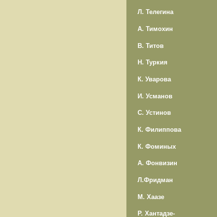
Л. Телегина
А. Тимохин
В. Титов
Н. Туркия
К. Уварова
И. Усманов
С. Устинов
К. Филиппова
К. Фоминых
А. Фонвизин
Л.Фридман
М. Хаазе
Р. Хантадзе-