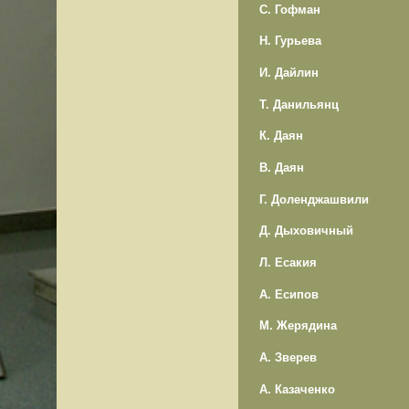
С. Гофман
Н. Гурьева
И. Дайлин
Т. Данильянц
К. Даян
В. Даян
Г. Доленджашвили
Д. Дыховичный
Л. Есакия
А. Есипов
М. Жерядина
А. Зверев
А. Казаченко