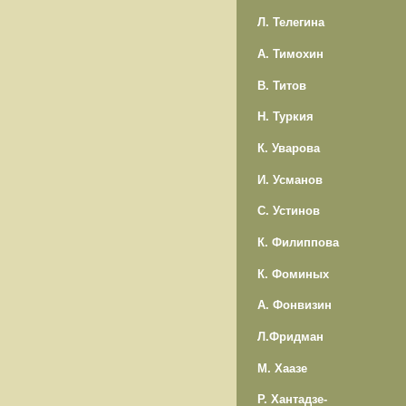
Л. Телегина
А. Тимохин
В. Титов
Н. Туркия
К. Уварова
И. Усманов
С. Устинов
К. Филиппова
К. Фоминых
А. Фонвизин
Л.Фридман
М. Хаазе
Р. Хантадзе-