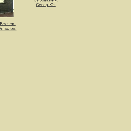
Сыроваткин.
Север-Юг.
 Беляев-
 Апполон.