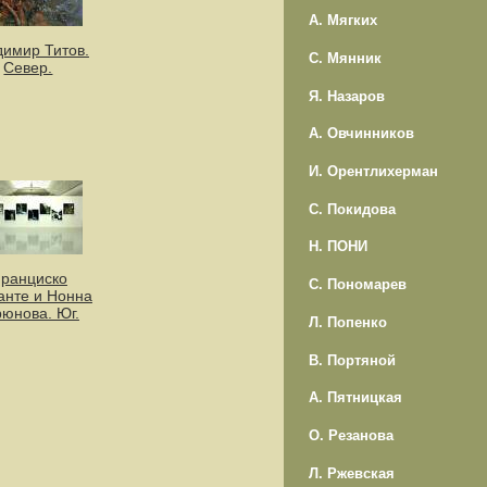
А. Мягких
имир Титов.
С. Мянник
Север.
Я. Назаров
А. Овчинников
И. Орентлихерман
С. Покидова
Н. ПОНИ
ранциско
С. Пономарев
нте и Нонна
рюнова. Юг.
Л. Попенко
В. Портяной
А. Пятницкая
О. Резанова
Л. Ржевская