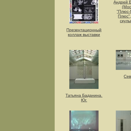
Андрей 
(Мос
"Плюс-
Плюс",
скуль
Презентационный
коллаж выставки
Сев
Татьяна Баданина.
Юг.