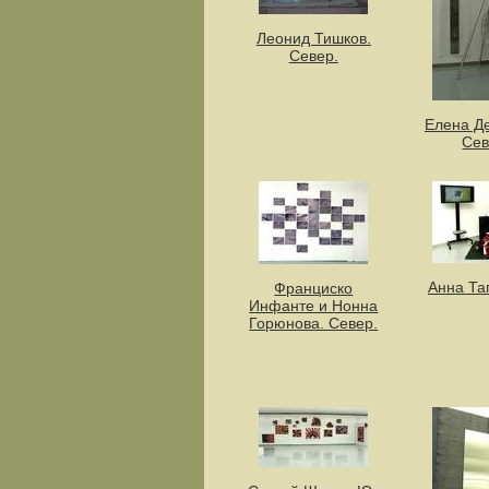
Леонид Тишков.
Север.
Елена Д
Сев
Анна Таг
Франциско
Инфанте и Нонна
Горюнова. Север.