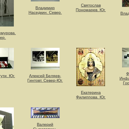
Святослав
Владимир
Пономарев. Юг.
Наседкин. Север.
Влад
емурова.
ер.
Ф
ути. Юг.
Алексей Беляев-
Инфа
Гинтовт. Север-Юг.
Го
Екатерина
Филиппова. Юг.
Валерий