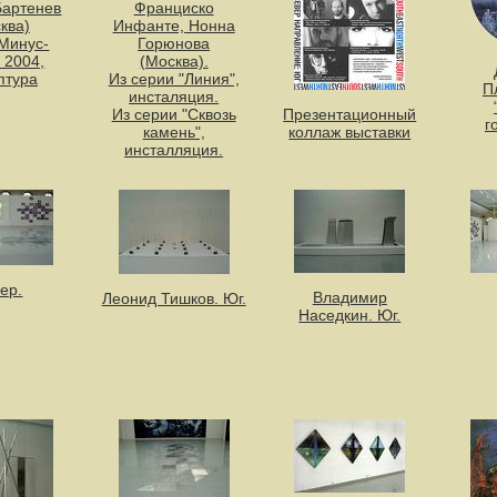
Бартенев
Франциско
ква)
Инфанте, Нонна
Минус-
Горюнова
 2004,
(Москва).
птура
Из серии "Линия",
П
инсталяция.
Из серии "Сквозь
Презентационный
г
камень",
коллаж выставки
инсталляция.
ер.
Владимир
Леонид Тишков. Юг.
Наседкин. Юг.