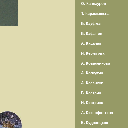
О. Кандауров
Т. Карамышева
Б. Кауфман
В. Кафанов
А. Кацалап
И. Керимова
А. Коваленкова
А. Колкутин
А. Косенков
В. Кострин
И. Кострина
А. Ксенофонтова
Е. Кудрявцева