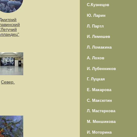
С.Кузнецов
Ю. Ларин
Дмитрий
лавинский
Л. Партл
“Летучий
олландец“
И. Лемешев
Л. Ломакина
А. Лохов
И. Лубенников
Г. Луцкая
Север.
Е. Макарова
С. Максютин
Л. Мастеркова
М. Меншикова
И. Моторина