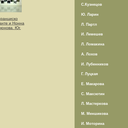
С.Кузнецов
Ю. Ларин
ранциско
нте и Нонна
Л. Партл
рюнова. Юг.
И. Лемешев
Л. Ломакина
А. Лохов
И. Лубенников
Г. Луцкая
Е. Макарова
С. Максютин
Л. Мастеркова
М. Меншикова
И. Моторина