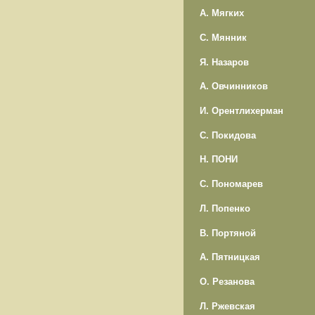
А. Мягких
С. Мянник
Я. Назаров
А. Овчинников
И. Орентлихерман
С. Покидова
Н. ПОНИ
С. Пономарев
Л. Попенко
В. Портяной
А. Пятницкая
О. Резанова
Л. Ржевская