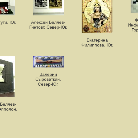
Ф
ути. Юг.
Алексей Беляев-
Инфа
Гинтовт. Север-Юг.
Го
Екатерина
Филиппова. Юг.
Валерий
Сыроваткин.
Север-Юг.
 Беляев-
 Апполон.