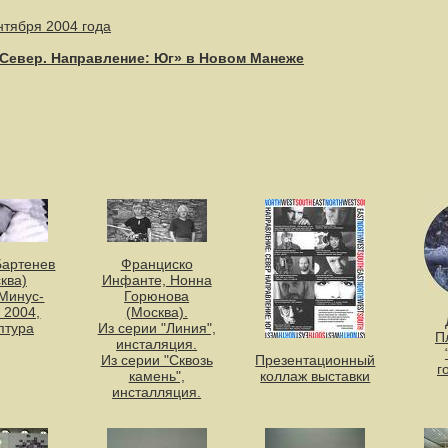
ентября 2004 года
Север. Направление: Юг» в Новом Манеже
Бартенев
Франциско
ква)
Инфанте, Нонна
Минус-
Горюнова
 2004,
(Москва).
птура
Из серии "Линия",
П
инсталяция.
Из серии "Сквозь
Презентационный
г
камень",
коллаж выставки
инсталляция.