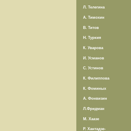
Л. Телегина
А. Тимохин
В. Титов
Н. Туркия
К. Уварова
И. Усманов
С. Устинов
К. Филиппова
К. Фоминых
А. Фонвизин
Л.Фридман
М. Хаазе
Р. Хантадзе-