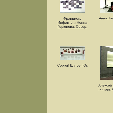
Анна Таг
Франциско
Инфанте и Нонна
Горюнова. Север.
Сергей Шутов. Юг.
Алексей
Гинтовт.