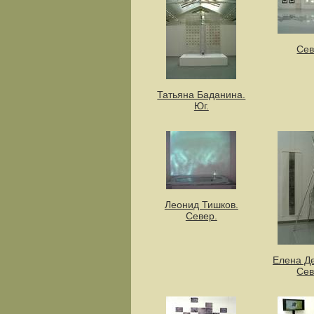
Сев
Татьяна Баданина.
Юг.
Леонид Тишков.
Север.
Елена Д
Сев