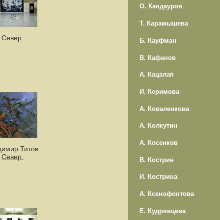
О. Кандауров
Т. Карамышева
Север.
Б. Кауфман
В. Кафанов
А. Кацалап
И. Керимова
А. Коваленкова
А. Колкутин
А. Косенков
имир Титов.
Север.
В. Кострин
И. Кострина
А. Ксенофонтова
Е. Кудрявцева