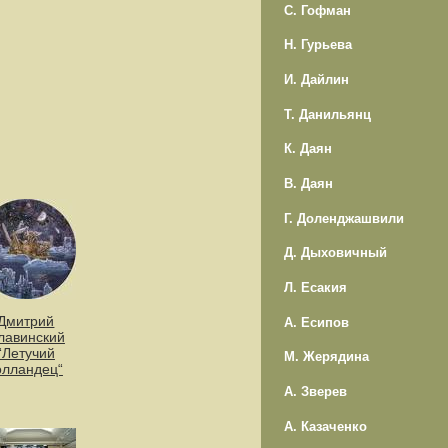
С. Гофман
Н. Гурьева
И. Дайлин
Т. Данильянц
К. Даян
В. Даян
Г. Доленджашвили
Д. Дыховичный
Л. Есакия
Дмитрий
А. Есипов
лавинский
“Летучий
М. Жерядина
олландец“
А. Зверев
А. Казаченко