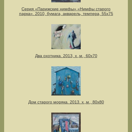
Серия «Парижские нимфы» «Нимфы старого
парка». 2010, бумага, акварель, темпера, 55x75
Два охотника. 2013, х.,м., 60х70
Дом старого моряка. 2013. х.,м., 80х80