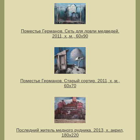
Поместье Германов. Сеть для ловли медведей.
2011, х.,м., 60х90
Поместье Германов. Старый сортир. 2011, х.,м.,
60х70
Последний житель медного рудника. 2013, х..акрил,
180х220