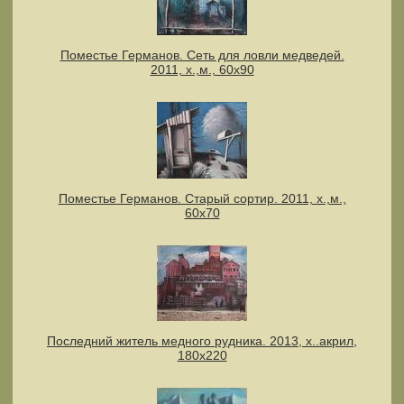
Поместье Германов. Сеть для ловли медведей.
2011, х.,м., 60х90
Поместье Германов. Старый сортир. 2011, х.,м.,
60х70
Последний житель медного рудника. 2013, х..акрил,
180х220