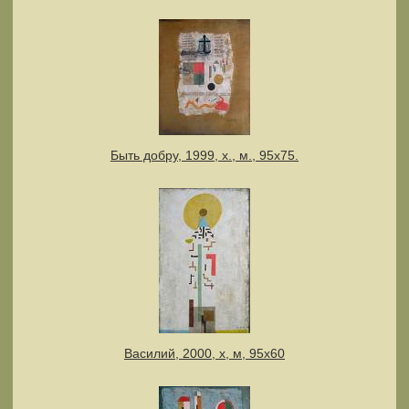
Быть добру, 1999, х., м., 95х75.
Василий, 2000, х, м, 95х60