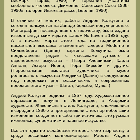
Бисмарк, Париж, 1990) и Германии («Картины
свободного человека. Движение. Советский Союз 1988-
1990», галерея Инзельштрассе, Берлин, 1990).
В отличие от многих, работы Андрея Колкутина и
сегодня пользуются на Западе большой популярностью.
Монография, посвященная его творчеству, была издана
известным датским издательством Norhaven в 1996 году.
А в начале марта этого года на традиционной
пасхальной выставке знаменитой галереи Moderne в
Силькеборге (Дания) картины Колкутина были
представлены рядом с классиками датского и
европейского искусства – Пьера Алешински, Карла
Аппеля, Асгера Йорна, Пера Киркеби и других.
(Пероснальная выставка художника в музее
религиозного искусства Лендвика (Дания) в следующем
году продолжит ряд классических и современных
проектов этого музея – Шагал, Киркеби, Мунк...)
Андрей Колкутин родился в 1957 году. Художественное
образование получил в Ленинграде, в Академии
художеств. Живописный стиль Колкутина, сложившийся
в середине 1980-х и претерпевший с тех пор небольшие
изменения, соединяет в себе три источника: это русская
иконопись, супрематизм и наивное искусство.
Все эти годы не ослабевает интерес к его творчеству и
среди российских коллекционеров. Работы Андрея