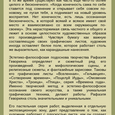
в то же время существуют как часть ещё чего-то более
целого и бесконечного. «Когда конечность сама по себе
ставится под сомнение и открывает себя совсем по-
новому, не пугая тебя, а поднимает на новый уровень
восприятия. Нет конечности, есть лишь осознанная
бесконечность, в которой всякий и всякое имеет своё
место и взаимосвязано со всем окружающим по-
своему». Эта нерасторжимая связь частного и общего и
лежит в основе целостности художественных образов
его произведений. Чувствуя бумагу как важную
составляющую своих графических листов, художник
иногда оставляет белое поле, которое работает столь
же выразительно, как карандашные нанесения.
Эстетико-философская подоснова творчества Рафаэля
Геворкяна определяет и сюжетный ряд его
произведений. Это и мифологические сцены, и
религиозные сюжеты, и фантазийные зарисовки. Таковы
его графические листы «Вселенная», «Гельвеция»,
«Сотворение времени», «Поцелуй Иуды», «Омовение
Христа», «Троица», «Птица», серия «Времена года».
Именно творческий метод и эстетико-философское
осознание своего искусства, а также уникальная
графическая техника, делают работы Рафаэля
Геворкяна столь значительными и уникальными.
Его пастельная серия работ, выделенная в отдельную
экспозиционную зону, дает представление о том, как
художник работает с плоскостью листа, как он создает