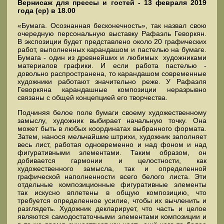
Вернисаж для прессы и гостей - 13 февраля 2019
года (ср) в 18.00
«Бумага. Осознанная бесконечность», так назвал свою
очередную персональную выставку Рафаэль Геворкян.
В экспозиции будет представлено около 20 графических
работ, выполненных карандашом и пастелью на бумаге.
Бумага - один из древнейших и любимых художниками
материалов графики. И если работа пастелью -
довольно распространена, то карандашом современные
художники работают значительно реже. У Рафаэля
Геворкяна карандашные композиции неразрывно
связаны с общей концепцией его творчества.
Подчиняя белое поле бумаги своему художественному
замыслу, художник выбирает начальную точку. Она
может быть в любых координатах выбранного формата.
Затем, нанося мельчайшие штрихи, художник заполняет
весь лист, работая одновременно и над фоном и над
фигуративными элементами. Таким образом, он
добивается гармонии и целостности, как
художественного замысла, так и определенной
графической наполненности всего белого листа. Эти
отдельные композиционные фигуративные элементы
так искусно вплетены в общую композицию, что
требуется определенное усилие, чтобы их вычленить и
разглядеть. Художник декларирует, что часть и целое
являются самодостаточными элементами композиции и