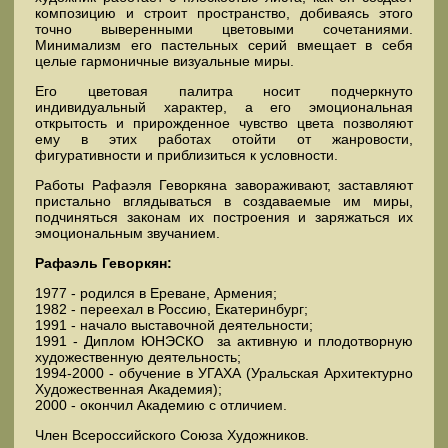
композицию и строит пространство, добиваясь этого
точно выверенными цветовыми сочетаниями.
Минимализм его пастельных серий вмещает в себя
целые гармоничные визуальные миры.
Его цветовая палитра носит подчеркнуто
индивидуальный характер, а его эмоциональная
открытость и прирожденное чувство цвета позволяют
ему в этих работах отойти от жанровости,
фигуративности и приблизиться к условности.
Работы Рафаэля Геворкяна завораживают, заставляют
пристально вглядываться в создаваемые им миры,
подчиняться законам их построения и заряжаться их
эмоциональным звучанием.
Рафаэль Геворкян:
1977 - родился в Ереване, Армения;
1982 - переехал в Россию, Екатеринбург;
1991 - начало выставочной деятельности;
1991 - Диплом ЮНЭСКО за активную и плодотворную
художественную деятельность;
1994-2000 - обучение в УГАХА (Уральская Архитектурно
Художественная Академия);
2000 - окончил Академию с отличием.
Член Всероссийского Союза Художников.