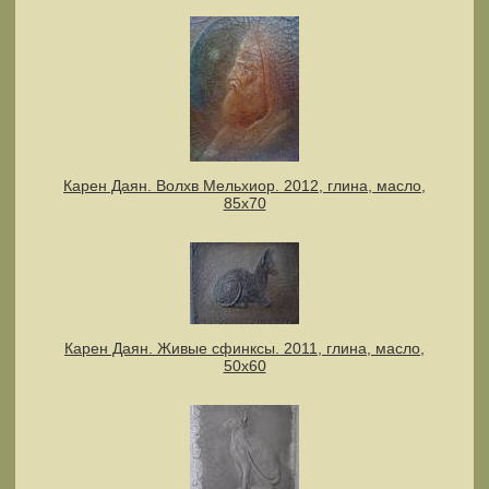
Карен Даян. Волхв Мельхиор. 2012, глина, масло,
85х70
Карен Даян. Живые сфинксы. 2011, глина, масло,
50х60