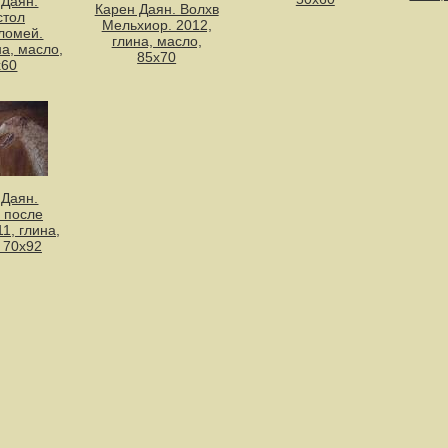
 Даян.
Карен Даян. Волхв
стол
Мельхиор. 2012,
ломей.
глина, масло,
на, масло,
85х70
х60
 Даян.
 после
11, глина,
 70х92