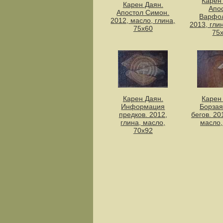
Карен
Карен Даян.
Апо
Апостол Симон.
Варфо
2012, масло, глина,
2013, гли
75x60
75
Карен Даян.
Карен
Информация
Борзая
предков. 2012,
бегов. 20
глина, масло,
масло,
70х92