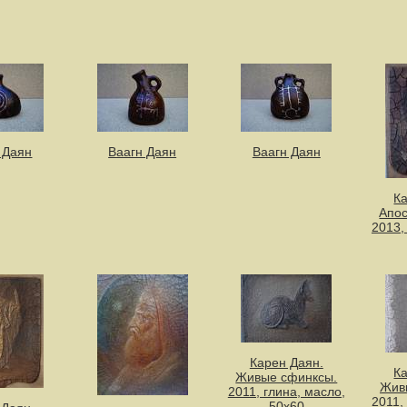
 Даян
Ваагн Даян
Ваагн Даян
К
Апос
2013,
Карен Даян.
К
Живые сфинксы.
Жив
2011, глина, масло,
2011,
50х60