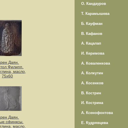
О. Кандауров
Т. Карамышева
Б. Кауфман
В. Кафанов
А. Кацалап
И. Керимова
арен Даян.
А. Коваленкова
тол Филипп.
 глина, масло,
А. Колкутин
75х60
А. Косенков
В. Кострин
И. Кострина
А. Ксенофонтова
арен Даян.
ые сфинксы.
Е. Кудрявцева
 глина, масло,