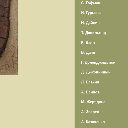
С. Гофман
Н. Гурьева
И. Дайлин
Т. Данильянц
К. Даян
В. Даян
Г. Доленджашвили
Д. Дыховичный
Л. Есакия
А. Есипов
М. Жерядина
А. Зверев
А. Казаченко