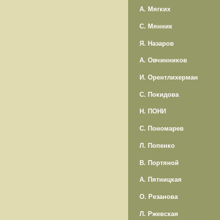
А. Мягких
С. Мянник
Я. Назаров
А. Овчинников
И. Орентлихерман
С. Покидова
Н. ПОНИ
С. Пономарев
Л. Попенко
В. Портяной
А. Пятницкая
О. Резанова
Л. Ржевская