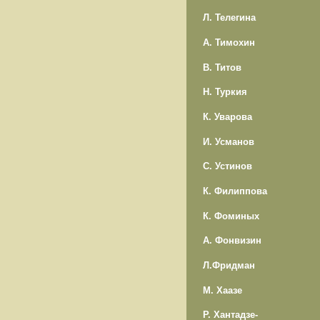
Л. Телегина
А. Тимохин
В. Титов
Н. Туркия
К. Уварова
И. Усманов
С. Устинов
К. Филиппова
К. Фоминых
А. Фонвизин
Л.Фридман
М. Хаазе
Р. Хантадзе-