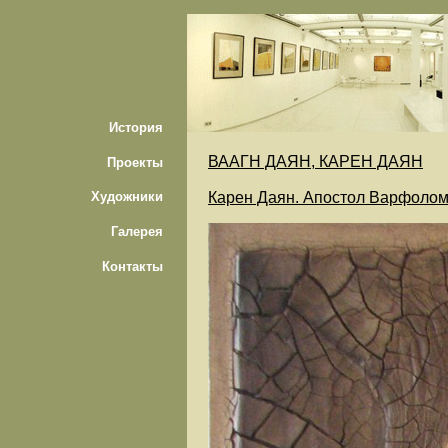
История
ВААГН ДАЯН, КАРЕН ДАЯН
Проекты
Карен Даян. Апостол Варфоломе
Художники
Галерея
Контакты