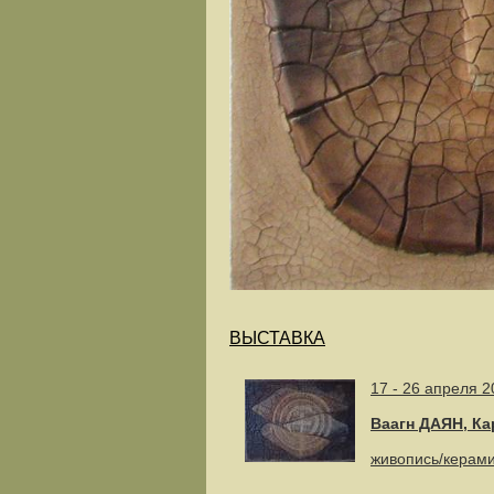
ВЫСТАВКА
17 - 26 апреля 2
Ваагн ДАЯН, К
живопись/керам