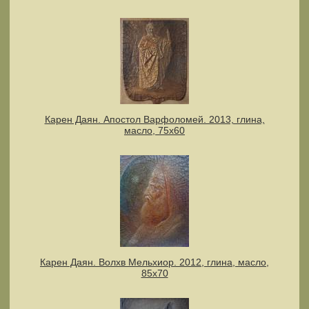
Карен Даян. Апостол Варфоломей. 2013, глина,
масло, 75х60
Карен Даян. Волхв Мельхиор. 2012, глина, масло,
85х70