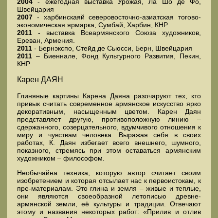
2004
- ежегодная выставка Урожая, Ла Шо де Фо,
Швейцария
2007
- харбинскаяй северовосточно-азиатская тогово-
экономическая ярмарка, Сумбай, Харбин, КНР
2011
- выставка Всеармянского Союза художников,
Ереван, Армения.
2011
- Бернэкспо, Стейд де Сьюсси, Берн, Швейцария
2011
– Биеннале, Фонд Культурного Развития, Пекин,
КНР
Карен ДАЯН
Глиняные картины Карена Даяна разочаруют тех, кто
привык считать современное армянское искусство ярко
декоративным, насыщенным цветом. Карен Даян
представляет другую, противоположную линию –
сдержанного, созерцательного, вдумчивого отношения к
миру и чувствам человека. Выражая себя в своих
работах, К. Даян избегает всего внешнего, шумного,
показного, стремясь при этом оставаться армянским
художником – философом.
Необычайна техника, которую автор считает своим
изобретением и которая отсылает нас к первоистокам, к
пре-материалам. Это глина и земля – живые и теплые,
они являются своеобразной летописью древне-
армянской земли, её культуры и традиции. Отвечают
этому и названия некоторых работ: «Прилив и отлив