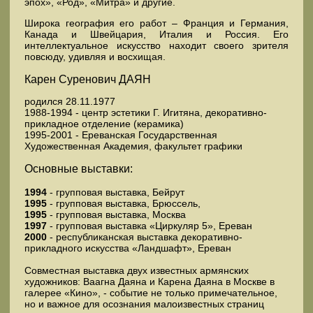
эпох», «Род», «Митра» и другие.
Широка география его работ – Франция и Германия,
Канада и Швейцария, Италия и Россия. Его
интеллектуальное искусство находит своего зрителя
повсюду, удивляя и восхищая.
Карен Суренович ДАЯН
родился 28.11.1977
1988-1994 - центр эстетики Г. Игитяна, декоративно-
прикладное отделение (керамика)
1995-2001 - Ереванская Государственная
Художественная Академия, факультет графики
Основные выставки:
1994
- групповая выставка, Бейрут
1995
- групповая выставка, Брюссель,
1995
- групповая выставка, Москва
1997
- групповая выставка «Циркуляр 5», Ереван
2000
- республиканская выставка декоративно-
прикладного искусства «Ландшафт», Ереван
Совместная выставка двух известных армянских
художников: Ваагна Даяна и Карена Даяна в Москве в
галерее «Кино», - событие не только примечательное,
но и важное для осознания малоизвестных страниц