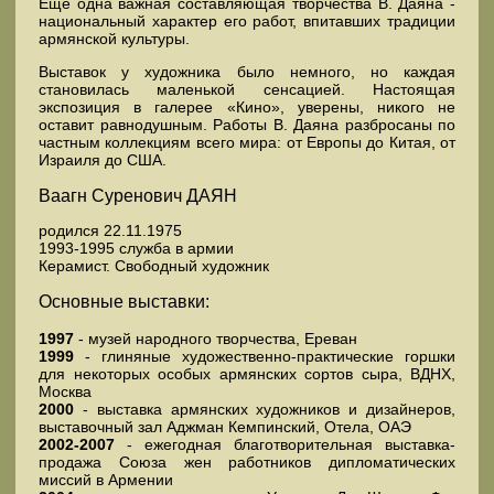
Еще одна важная составляющая творчества В. Даяна -
национальный характер его работ, впитавших традиции
армянской культуры.
Выставок у художника было немного, но каждая
становилась маленькой сенсацией. Настоящая
экспозиция в галерее «Кино», уверены, никого не
оставит равнодушным. Работы В. Даяна разбросаны по
частным коллекциям всего мира: от Европы до Китая, от
Израиля до США.
Ваагн Суренович ДАЯН
родился 22.11.1975
1993-1995 служба в армии
Керамист. Свободный художник
Основные выставки:
1997
- музей народного творчества, Ереван
1999
- глиняные художественно-практические горшки
для некоторых особых армянских сортов сыра, ВДНХ,
Москва
2000
- выставка армянских художников и дизайнеров,
выставочный зал Аджман Кемпинский, Отела, ОАЭ
2002-2007
- ежегодная благотворительная выставка-
продажа Союза жен работников дипломатических
миссий в Армении