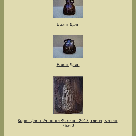
Ваагн Даян
Ваагн Даян
Карен Даян. Апостол Филипп. 2013, глина, масло,
75х60