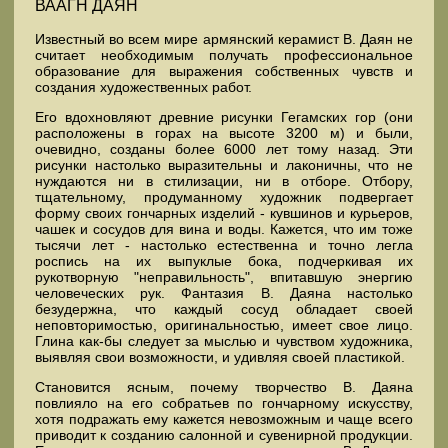
ВААГН ДАЯН
Известный во всем мире армянский керамист В. Даян не
считает необходимым получать профессиональное
образование для выражения собственных чувств и
создания художественных работ.
Его вдохновляют древние рисунки Гегамских гор (они
расположены в горах на высоте 3200 м) и были,
очевидно, созданы более 6000 лет тому назад. Эти
рисунки настолько выразительны и лаконичны, что не
нуждаются ни в стилизации, ни в отборе. Отбору,
тщательному, продуманному художник подвергает
форму своих гончарных изделий - кувшинов и курьеров,
чашек и сосудов для вина и воды. Кажется, что им тоже
тысячи лет - настолько естественна и точно легла
роспись на их выпуклые бока, подчеркивая их
рукотворную "неправильность", впитавшую энергию
человеческих рук. Фантазия В. Даяна настолько
безудержна, что каждый сосуд обладает своей
неповторимостью, оригинальностью, имеет свое лицо.
Глина как-бы следует за мыслью и чувством художника,
выявляя свои возможности, и удивляя своей пластикой.
Становится ясным, почему творчество В. Даяна
повлияло на его собратьев по гончарному искусству,
хотя подражать ему кажется невозможным и чаще всего
приводит к созданию салонной и сувенирной продукции.