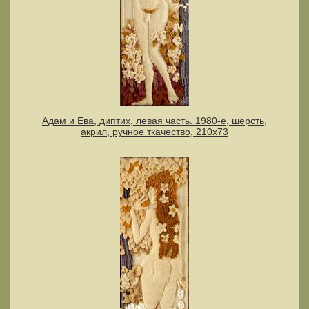
Адам и Ева, диптих, левая часть. 1980-е, шерсть,
акрил, ручное ткачество, 210х73