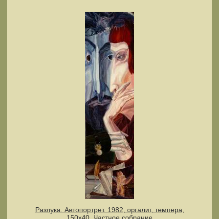
Разлука. Автопортрет. 1982, оргалит, темпера,
150х40. Частное собрание