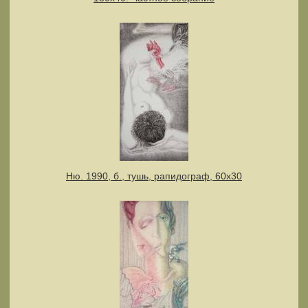
Ню. 1990, б., тушь, рапидограф, 60х30