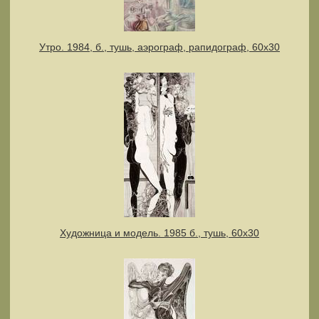
Утро. 1984, б., тушь, аэрограф, рапидограф, 60х30
Художница и модель. 1985 б., тушь, 60х30