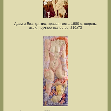
Адам и Ева, диптих, правая часть. 1980-е, шерсть,
акрил, ручное ткачество, 210х73