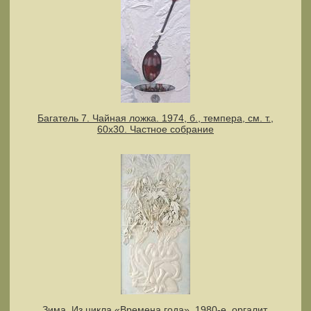
Багатель 7. Чайная ложка. 1974, б., темпера, см. т.,
60х30. Частное собрание
Зима. Из цикла «Времена года». 1980-е, оргалит,