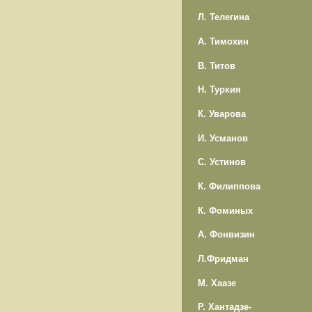
Л. Телегина
А. Тимохин
В. Титов
Н. Туркия
К. Уварова
И. Усманов
С. Устинов
К. Филиппова
К. Фоминых
А. Фонвизин
Л.Фридман
М. Хаазе
Р. Хантадзе-