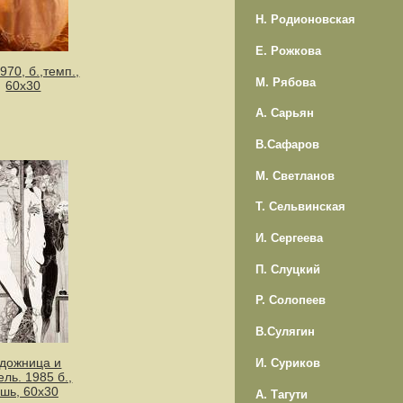
Н. Родионовская
Е. Рожкова
970, б.,темп.,
М. Рябова
60х30
А. Сарьян
В.Сафаров
М. Светланов
Т. Сельвинская
И. Сергеева
П. Слуцкий
Р. Солопеев
В.Сулягин
дожница и
И. Суриков
ль. 1985 б.,
ушь, 60х30
А. Тагути