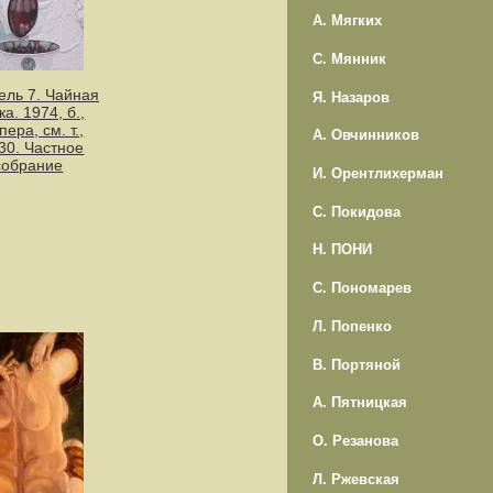
А. Мягких
С. Мянник
ель 7. Чайная
Я. Назаров
ка. 1974, б.,
пера, см. т.,
А. Овчинников
30. Частное
собрание
И. Орентлихерман
С. Покидова
Н. ПОНИ
С. Пономарев
Л. Попенко
В. Портяной
А. Пятницкая
О. Резанова
Л. Ржевская