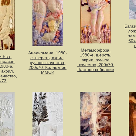
Багат
лож
тем
60х
Метаморфоза.
Анадиомена. 1980-
1980-е, шерсть,
и Ева,
е, шерсть, акрил,
акрил, ручное
 правая
ручное ткачество,
ткачество, 200x70.
1980-е,
200х70. Коллекция
Частное собрание
 акрил,
ММСИ
качество,
х73