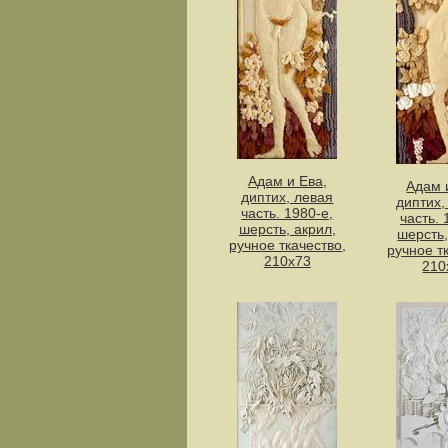
Адам и Ева,
Адам 
диптих, левая
диптих,
часть. 1980-е,
часть. 
шерсть, акрил,
шерсть,
ручное ткачество,
ручное т
210х73
210