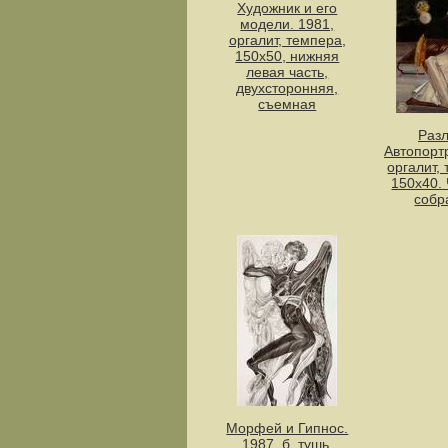
Художник и его
модели. 1981,
оргалит, темпера,
150х50, нижняя
левая часть,
двухсторонняя,
съемная
Разл
Автопортр
оргалит,
150х40.
собр
Морфей и Гипнос.
1987, б.,тушь,