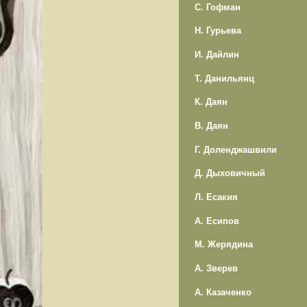
С. Гофман
Н. Гурьева
И. Дайлин
Т. Данильянц
К. Даян
В. Даян
Г. Доленджашвили
Д. Дыховичный
Л. Есакия
А. Есипов
М. Жерядина
А. Зверев
А. Казаченко