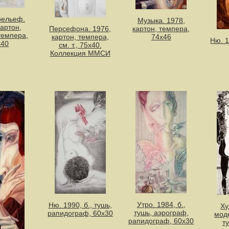
рельеф.
Музыка. 1978,
картон,
Персефона. 1976,
картон, темпера,
темпера,
картон, темпера,
74х46
Ню. 1
х40
см. т., 75х40.
Коллекция ММСИ
Утро. 1984, б.,
Ню. 1990, б., тушь,
Ху
тушь, аэрограф,
рапидограф, 60х30
моде
рапидограф, 60х30
т