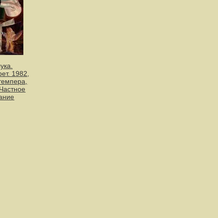
ука.
ет. 1982,
 темпера,
 Частное
ание