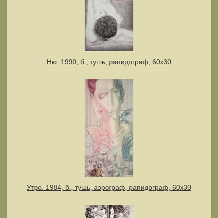
Ню. 1990, б., тушь, рапидограф, 60х30
Утро. 1984, б., тушь, аэрограф, рапидограф, 60х30