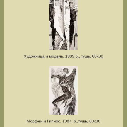
Художница и модель. 1985 б., тушь, 60х30
Морфей и Гипнос. 1987, б.,тушь, 60х30