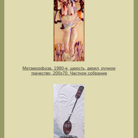
Метаморфоза. 1980-е, шерсть, акрил, ручное
ткачество, 200x70. Частное собрание