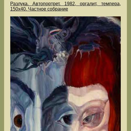
Разлука. Автопортрет. 1982, оргалит, темпера,
150х40. Частное собрание