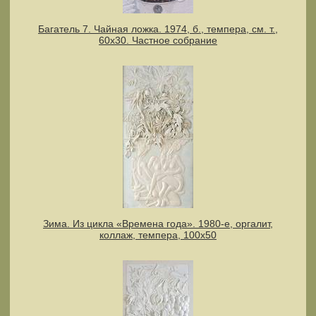
Багатель 7. Чайная ложка. 1974, б., темпера, см. т.,
60х30. Частное собрание
Зима. Из цикла «Времена года». 1980-е, оргалит,
коллаж, темпера, 100х50