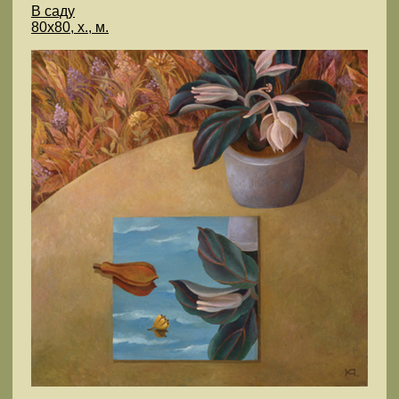
В саду
80х80, х., м.