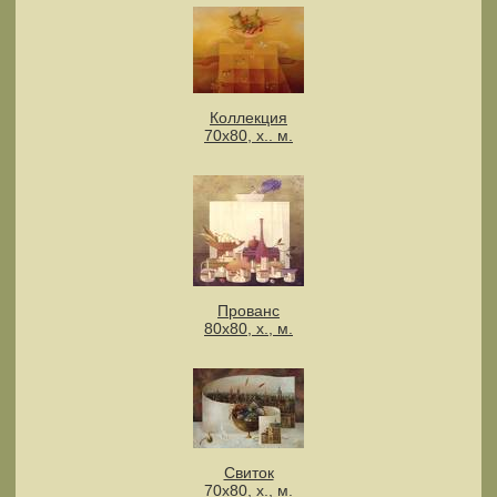
Коллекция
70х80, х.. м.
Прованс
80х80, х., м.
Свиток
70х80, х., м.