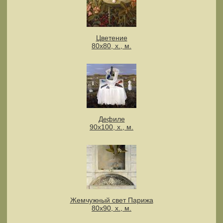
Цветение
80х80, х., м.
Дефиле
90х100, х., м.
Жемчужный свет Парижа
80х90, х., м.