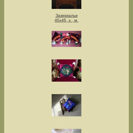
Зазеркалье
45х45, х., м.