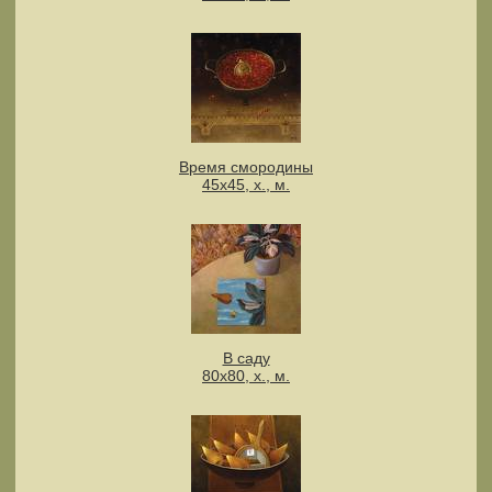
Время смородины
45х45, х., м.
В саду
80х80, х., м.