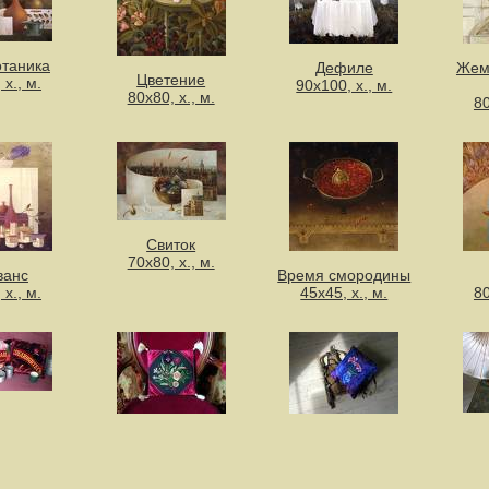
отаника
Дефиле
Жем
Цветение
 х., м.
90х100, х., м.
80х80, х., м.
80
Свиток
70х80, х., м.
ванс
Время смородины
 х., м.
45х45, х., м.
80