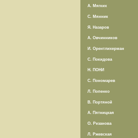
А. Мягких
С. Мянник
Я. Назаров
А. Овчинников
И. Орентлихерман
С. Покидова
Н. ПОНИ
С. Пономарев
Л. Попенко
В. Портяной
А. Пятницкая
О. Резанова
Л. Ржевская