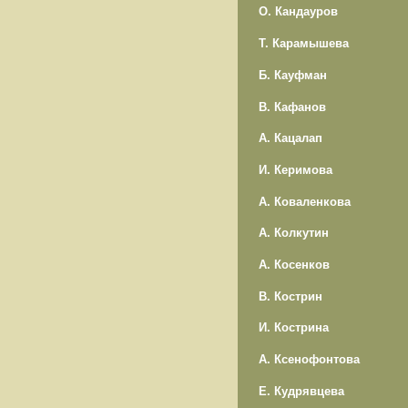
О. Кандауров
Т. Карамышева
Б. Кауфман
В. Кафанов
А. Кацалап
И. Керимова
А. Коваленкова
А. Колкутин
А. Косенков
В. Кострин
И. Кострина
А. Ксенофонтова
Е. Кудрявцева