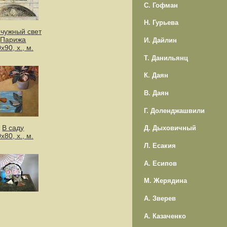
С. Гофман
Н. Гурьева
чужный свет
Парижа
И. Дайлин
х90, х., м.
Т. Данильянц
К. Даян
В. Даян
Г. Доленджашвили
В саду
Д. Дыховичный
х80, х., м.
Л. Есакия
А. Есипов
М. Жерядина
А. Зверев
А. Казаченко