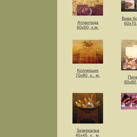
Вива б
Атлантида
60х70,
60х60, х.м.
Коллекция
70х80, х.. м.
Про
80х80,
Зазеркалье
45х45, х., м.