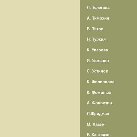
Л. Телегина
А. Тимохин
В. Титов
Н. Туркия
К. Уварова
И. Усманов
С. Устинов
К. Филиппова
К. Фоминых
А. Фонвизин
Л.Фридман
М. Хаазе
Р. Хантадзе-