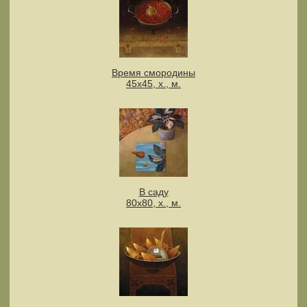
Время смородины
45х45, х., м.
В саду
80х80, х., м.