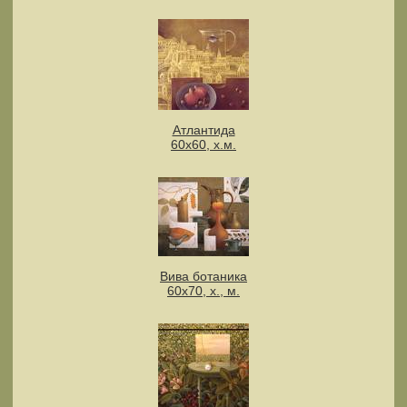
Атлантида
60х60, х.м.
Вива ботаника
60х70, х., м.