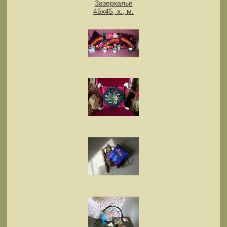
Зазеркалье
45х45, х., м.