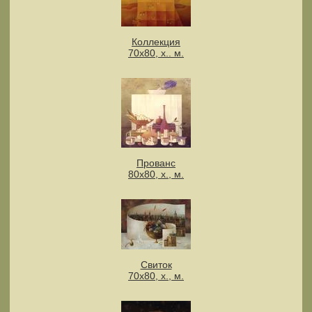
Коллекция
70х80, х.. м.
Прованс
80х80, х., м.
Свиток
70х80, х., м.