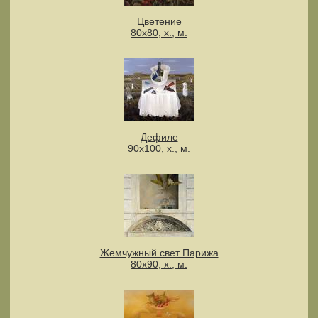
Цветение
80х80, х., м.
Дефиле
90х100, х., м.
Жемчужный свет Парижа
80х90, х., м.