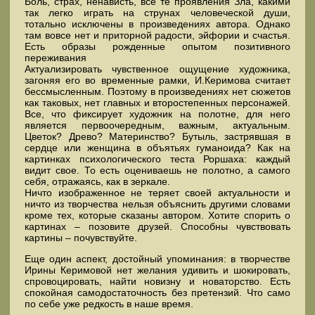
Боль, страх, ненависть, все те проявления Зла, какими
так легко играть на струнах человеческой души,
тотально исключены в произведениях автора. Однако
там вовсе нет и приторной радости, эйфории и счастья.
Есть образы рожденные опытом позитивного
переживания
Актуализировать чувственное ощущение художника,
загоняя его во временные рамки, И.Керимова считает
бессмысленным. Поэтому в произведениях нет сюжетов
как таковых, нет главных и второстепенных персонажей.
Все, что фиксирует художник на полотне, для него
является первоочередным, важным, актуальным.
Цветок? Древо? Материнство? Бутыль, застрявшая в
сердце или женщина в объятьях гуманоида? Как на
картинках психологического теста Роршаха: каждый
видит свое. То есть оцениваешь не полотно, а самого
себя, отражаясь, как в зеркале.
Ничто изображенное не теряет своей актуальности и
ничто из творчества нельзя объяснить другими словами
кроме тех, которые сказаны автором. Хотите спорить о
картинах – позовите друзей. Способны чувствовать
картины – почувствуйте.
Еще один аспект, достойный упоминания: в творчестве
Ирины Керимовой нет желания удивить и шокировать,
спровоцировать, найти новизну и новаторство. Есть
спокойная самодостаточность без претензий. Что само
по себе уже редкость в наше время.