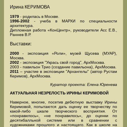
Ирина КЕРИМОВА
1979
- родилась в Москве.
1996-2002
- учеба в МАРХИ по специальности
архитектура.
Дипломная работа «КонЦентр», руководители Асс Е.В.,
Раннев В.Р.
Выставки:
2000
- экспозиция «Роли», музей Щусева (МУАР),
Москва.
2002
- экспозиция "Укрась свой город", АрхМосква.
2003 - павильон Трио (создание павильона), АрхМосква.
2011
– участие в экспозиции "Архангелы" (автор Рустам
Керимов), АрхМосква.
Куратор проекта: Елена Юренева
АКТУАЛЬНАЯ НЕЗРЕЛОСТЬ ИРИНЫ КЕРИМОВОЙ
Наверное, многие, посетив дебютную выставку Ирины
Керимовой, попытаются дать оценку ее творчеству по
какой-либо шкале творческого восприятия. От
«понравилось», «не понравилось», до оценки по
десятибалльной системе или в сравнении с
художниками прошлого и настоящего. Как в школе на