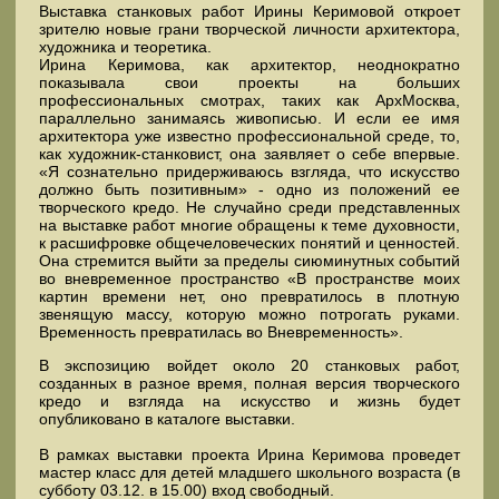
Выставка станковых работ Ирины Керимовой откроет
зрителю новые грани творческой личности архитектора,
художника и теоретика.
Ирина Керимова, как архитектор, неоднократно
показывала свои проекты на больших
профессиональных смотрах, таких как АрхМосква,
параллельно занимаясь живописью. И если ее имя
архитектора уже известно профессиональной среде, то,
как художник-станковист, она заявляет о себе впервые.
«Я сознательно придерживаюсь взгляда, что искусство
должно быть позитивным» - одно из положений ее
творческого кредо. Не случайно среди представленных
на выставке работ многие обращены к теме духовности,
к расшифровке общечеловеческих понятий и ценностей.
Она стремится выйти за пределы сиюминутных событий
во вневременное пространство «В пространстве моих
картин времени нет, оно превратилось в плотную
звенящую массу, которую можно потрогать руками.
Временность превратилась во Вневременность».
В экспозицию войдет около 20 станковых работ,
созданных в разное время, полная версия творческого
кредо и взгляда на искусство и жизнь будет
опубликовано в каталоге выставки.
В рамках выставки проекта Ирина Керимова проведет
мастер класс для детей младшего школьного возраста (в
субботу 03.12. в 15.00) вход свободный.